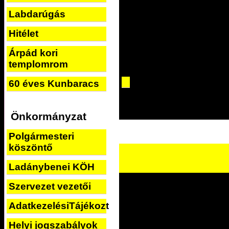
Labdarúgás
Hitélet
Árpád kori
templomrom
60 éves Kunbaracs
Önkormányzat
Polgármesteri
köszöntő
Ladánybenei KÖH
Szervezet vezetői
AdatkezelésiTájékoztató
Helyi jogszabályok