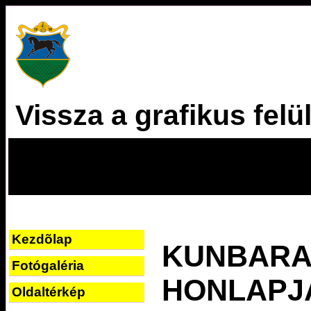
Vissza a grafikus felü
Kezdõlap
KUNBARA
Fotógaléria
HONLAPJ
Oldaltérkép