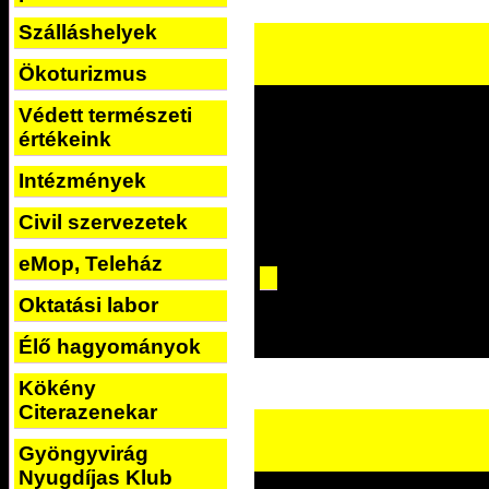
Szálláshelyek
Ökoturizmus
Védett természeti
értékeink
Intézmények
Civil szervezetek
eMop, Teleház
Oktatási labor
Élő hagyományok
Kökény
Citerazenekar
Gyöngyvirág
Nyugdíjas Klub