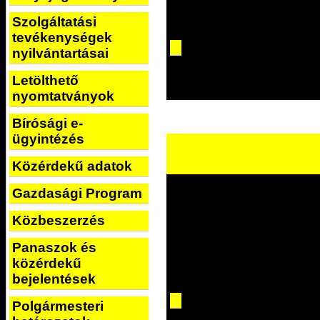
Szolgáltatási
tevékenységek
nyilvántartásai
Letölthető
nyomtatványok
Bírósági e-
ügyintézés
Közérdekű adatok
Gazdasági Program
Közbeszerzés
Panaszok és
közérdekű
bejelentések
Polgármesteri