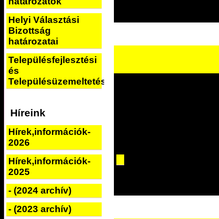
határozatok
Helyi Választási
Bizottság
határozatai
Településfejlesztési
és
Településüzemeltetési
Híreink
Hírek,információk-
2026
Hírek,információk-
2025
- (2024 archív)
- (2023 archív)