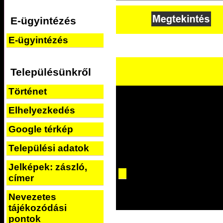
E-ügyintézés
E-ügyintézés
Településünkről
Történet
Elhelyezkedés
Google térkép
Települési adatok
Jelképek: zászló,
címer
Nevezetes
tájékozódási
pontok