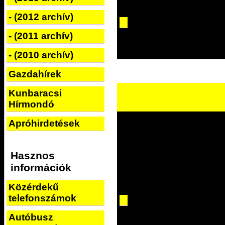
- (2012 archív)
- (2011 archív)
- (2010 archív)
Gazdahírek
Kunbaracsi
Hírmondó
Apróhirdetések
Hasznos
információk
Közérdekű
telefonszámok
Autóbusz