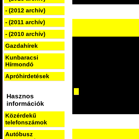
- (2012 archív)
- (2011 archív)
- (2010 archív)
Gazdahírek
Kunbaracsi
Hírmondó
Apróhirdetések
Hasznos
információk
Közérdekű
telefonszámok
Autóbusz