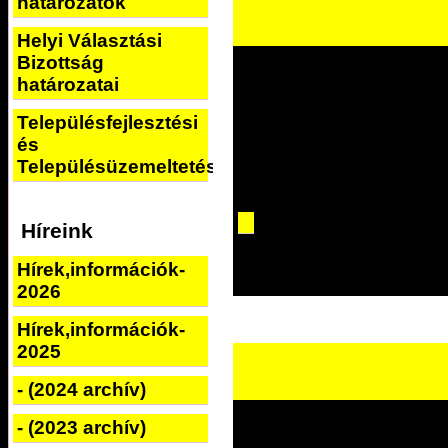
határozatok
Helyi Választási
Bizottság
határozatai
Településfejlesztési
és
Településüzemeltetési
Híreink
Hírek,információk-
2026
Hírek,információk-
2025
- (2024 archív)
- (2023 archív)