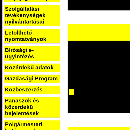
Szolgáltatási
tevékenységek
nyilvántartásai
Letölthető
nyomtatványok
Bírósági e-
ügyintézés
Közérdekű adatok
Gazdasági Program
Közbeszerzés
Panaszok és
közérdekű
bejelentések
Polgármesteri