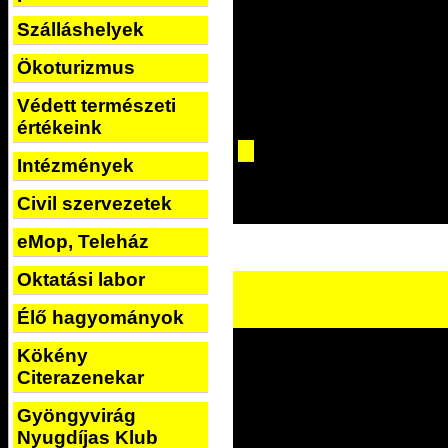
Szálláshelyek
Ökoturizmus
Védett természeti
értékeink
Intézmények
Civil szervezetek
eMop, Teleház
Oktatási labor
Élő hagyományok
Kökény
Citerazenekar
Gyöngyvirág
Nyugdíjas Klub