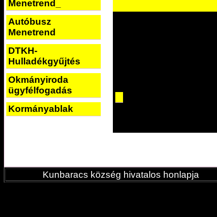
Menetrend_
Autóbusz
Menetrend
DTKH-
Hulladékgyűjtés
Okmányiroda
ügyfélfogadás
Kormányablak
Kunbaracs község hivatalos honlapja