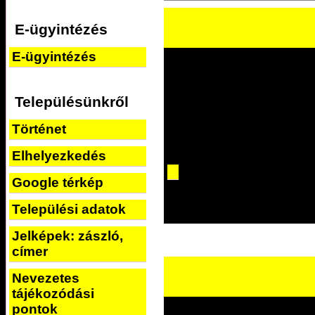
E-ügyintézés
E-ügyintézés
Településünkről
Történet
Elhelyezkedés
Google térkép
Települési adatok
Jelképek: zászló,
címer
Nevezetes
tájékozódási
pontok