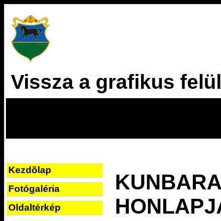
Vissza a grafikus felü
Kezdõlap
KUNBARA
Fotógaléria
HONLAPJ
Oldaltérkép