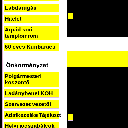
Labdarúgás
Hitélet
Árpád kori
templomrom
60 éves Kunbaracs
Önkormányzat
Polgármesteri
köszöntő
Ladánybenei KÖH
Szervezet vezetői
AdatkezelésiTájékoztató
Helyi jogszabályok