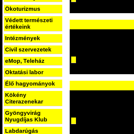
Ökoturizmus
Védett természeti
értékeink
Intézmények
Civil szervezetek
eMop, Teleház
Oktatási labor
Élő hagyományok
Kökény
Citerazenekar
Gyöngyvirág
Nyugdíjas Klub
Labdarúgás