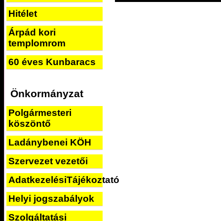
Hitélet
Árpád kori
templomrom
60 éves Kunbaracs
Önkormányzat
Polgármesteri
köszöntő
Ladánybenei KÖH
Szervezet vezetői
AdatkezelésiTájékoztató
Helyi jogszabályok
Szolgáltatási