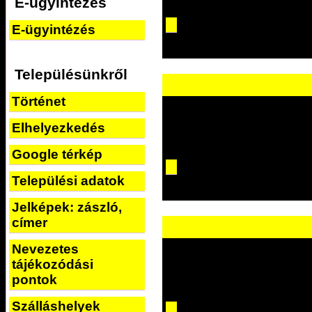
E-ügyintézés
E-ügyintézés
Településünkről
Történet
Elhelyezkedés
Google térkép
Települési adatok
Jelképek: zászló,
címer
Nevezetes
tájékozódási
pontok
Szálláshelyek