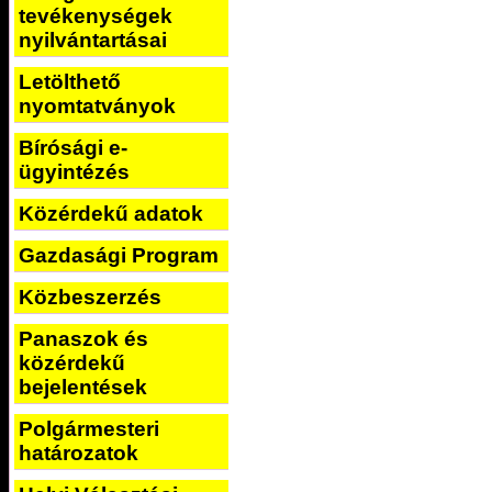
tevékenységek
nyilvántartásai
Letölthető
nyomtatványok
Bírósági e-
ügyintézés
Közérdekű adatok
Gazdasági Program
Közbeszerzés
Panaszok és
közérdekű
bejelentések
Polgármesteri
határozatok