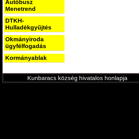
Autóbusz
Menetrend
DTKH-
Hulladékgyűjtés
Okmányiroda
ügyfélfogadás
Kormányablak
Kunbaracs község hivatalos honlapja