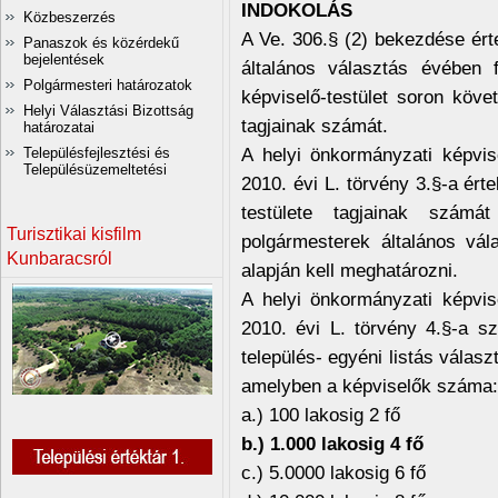
INDOKOLÁS
Közbeszerzés
A Ve. 306.§ (2) bekezdése ért
Panaszok és közérdekű
bejelentések
általános választás évében 
Polgármesteri határozatok
képviselő-testület soron köv
Helyi Választási Bizottság
tagjainak számát.
határozatai
A helyi önkormányzati képvis
Településfejlesztési és
Településüzemeltetési
2010. évi L. törvény 3.§-a ér
testülete tagjainak számá
Turisztikai kisfilm
polgármesterek általános vá
Kunbaracsról
alapján kell meghatározni.
A helyi önkormányzati képvis
2010. évi L. törvény 4.§-a s
település- egyéni listás válasz
amelyben a képviselők száma:
a.) 100 lakosig 2 fő
b.) 1.000 lakosig 4 fő
c.) 5.0000 lakosig 6 fő