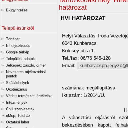
Tartózkodási hely:
Hírei
határozat
E-ügyintézés
HVI HATÁROZAT
Településünkről
Helyi Választási Iroda Vezetőjé
Történet
6043 Kunbaracs
Elhelyezkedés
Kölcsey utca 1.
Google térkép
Tel./fax: 06/76 545-128
Települési adatok
Email:
kunbaracsph.jegyzo@
Jelképek: zászló, címer
Nevezetes tájékozódási
pontok
Tárgy: a képv
Szálláshelyek
számának megállapítása
Ökoturizmus
Ikt.szám: 1/2014./U.
Védett természeti értékeink
Intézmények
Civil szervezetek
H
eMop, Teleház
A választási eljárásról sz
Oktatási labor
bekezdésében kapott felha