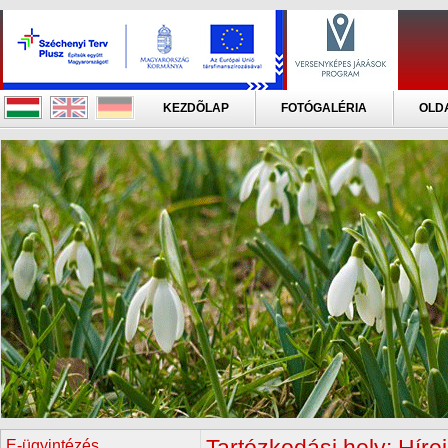
KEZDÕLAP
FOTÓGALÉRIA
OLD
E-ügyintézés