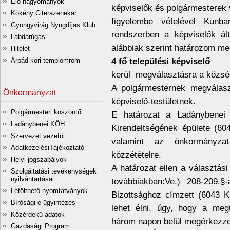
Élő hagyományok
képviselők és polgármesterek v
Kökény Citerazenekar
figyelembe vételével Kunba
Gyöngyvirág Nyugdíjas Klub
rendszerben a képviselők á
Labdarúgás
alábbiak szerint határozom me
Hitélet
4 fő települési képviselő
Árpád kori templomrom
kerül megválasztásra a község
A polgármesternek megválaszt
Önkormányzat
képviselő-testületnek.
Polgármesteri köszöntő
E határozat a Ladánybenei
Ladánybenei KÖH
Kirendeltségének épülete (604
Szervezet vezetői
valamint az önkormányza
AdatkezelésiTájékoztató
közzétételre.
Helyi jogszabályok
A határozat ellen a választási
Szolgáltatási tevékenységek
nyilvántartásai
továbbiakban:Ve.) 208-209.§
Letölthető nyomtatványok
Bizottsághoz címzett (6043 Ku
Bírósági e-ügyintézés
lehet élni, úgy, hogy a megt
Közérdekű adatok
három napon belül megérkezzen
Gazdasági Program