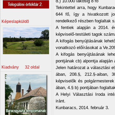
d.) 10.000 lakosig 8 fő
Tekintettel arra, hogy Kunbar
644 fő, így a hivatkozott j
rendelkező részben foglaltak s
Képeslapküldõ
A fentiek alapján a 2014. é
képviselő-testületi tagok száma
A kifogás benyújtásának lehető
vonatkozó előírásokat a Ve.209
A kifogás benyújtásának lehe
pontjának cb) alpontja alapján
Kiadvány 32 oldal
Jelen határozat a választási e
ában, 208.§, 212.§-aiban, 3
képviselők és polgármesterek 
ában, 4.§ b) pontjában foglalta
A Helyi Választási Iroda int
iránt.
Kunbaracs, 2014. február 3.