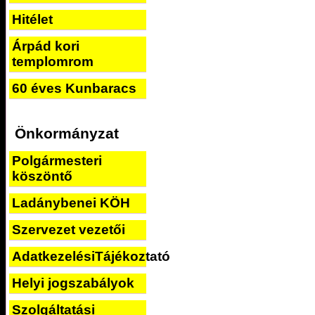
Hitélet
Árpád kori
templomrom
60 éves Kunbaracs
Önkormányzat
Polgármesteri
köszöntő
Ladánybenei KÖH
Szervezet vezetői
AdatkezelésiTájékoztató
Helyi jogszabályok
Szolgáltatási