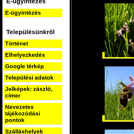
E-ügyintézés
E-ügyintézés
Településünkről
Történet
Elhelyezkedés
Google térkép
Települési adatok
Jelképek: zászló,
címer
Nevezetes
tájékozódási
pontok
Szálláshelyek