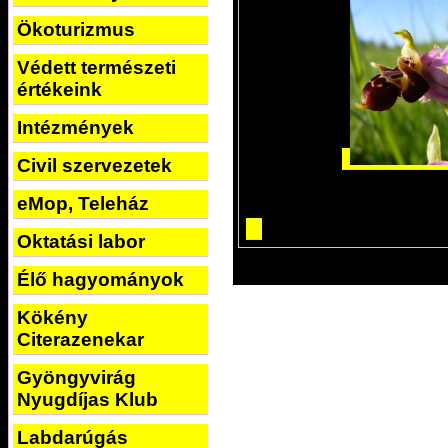
Ökoturizmus
Védett természeti
értékeink
Intézmények
Civil szervezetek
eMop, Teleház
Oktatási labor
Élő hagyományok
Kökény
Citerazenekar
Gyöngyvirág
Nyugdíjas Klub
Labdarúgás