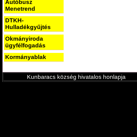
Autóbusz
Menetrend
DTKH-
Hulladékgyűjtés
Okmányiroda
ügyfélfogadás
Kormányablak
Kunbaracs község hivatalos honlapja