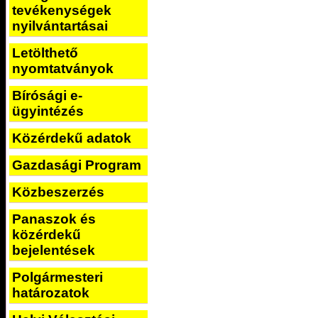
tevékenységek
nyilvántartásai
Letölthető
nyomtatványok
Bírósági e-
ügyintézés
Közérdekű adatok
Gazdasági Program
Közbeszerzés
Panaszok és
közérdekű
bejelentések
Polgármesteri
határozatok