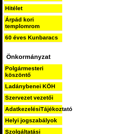
Hitélet
Árpád kori
templomrom
60 éves Kunbaracs
Önkormányzat
Polgármesteri
köszöntő
Ladánybenei KÖH
Szervezet vezetői
AdatkezelésiTájékoztató
Helyi jogszabályok
Szolgáltatási