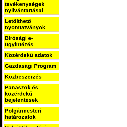
tevékenységek
nyilvántartásai
Letölthető
nyomtatványok
Bírósági e-
ügyintézés
Közérdekű adatok
Gazdasági Program
Közbeszerzés
Panaszok és
közérdekű
bejelentések
Polgármesteri
határozatok