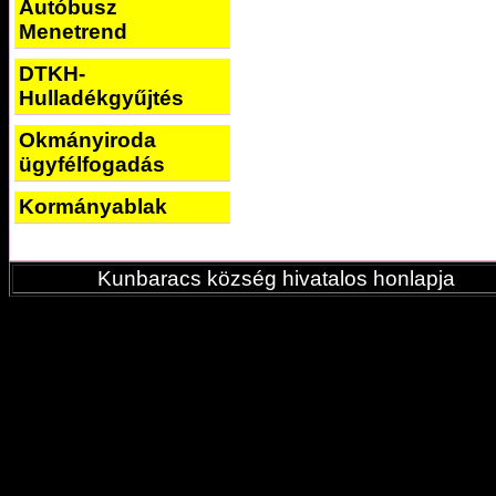
Autóbusz
Menetrend
DTKH-
Hulladékgyűjtés
Okmányiroda
ügyfélfogadás
Kormányablak
Kunbaracs község hivatalos honlapja