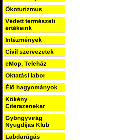
Ökoturizmus
Védett természeti
értékeink
Intézmények
Civil szervezetek
eMop, Teleház
Oktatási labor
Élő hagyományok
Kökény
Citerazenekar
Gyöngyvirág
Nyugdíjas Klub
Labdarúgás