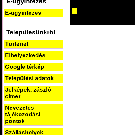
E-ügyintézés
E-ügyintézés
Településünkről
Történet
Elhelyezkedés
Google térkép
Települési adatok
Jelképek: zászló,
címer
Nevezetes
tájékozódási
pontok
Szálláshelyek