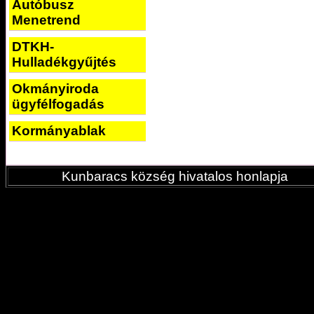
Autóbusz
Menetrend
DTKH-
Hulladékgyűjtés
Okmányiroda
ügyfélfogadás
Kormányablak
Kunbaracs község hivatalos honlapja