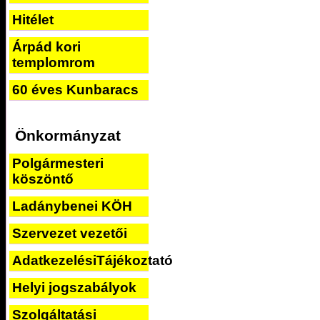
Hitélet
Árpád kori
templomrom
60 éves Kunbaracs
Önkormányzat
Polgármesteri
köszöntő
Ladánybenei KÖH
Szervezet vezetői
AdatkezelésiTájékoztató
Helyi jogszabályok
Szolgáltatási