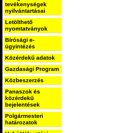
tevékenységek
nyilvántartásai
Letölthető
nyomtatványok
Bírósági e-
ügyintézés
Közérdekű adatok
Gazdasági Program
Közbeszerzés
Panaszok és
közérdekű
bejelentések
Polgármesteri
határozatok