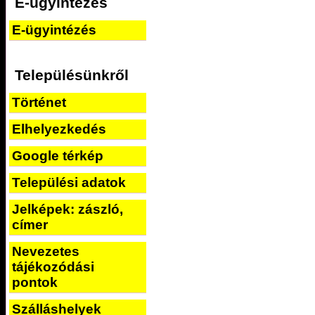
E-ügyintézés
E-ügyintézés
Településünkről
Történet
Elhelyezkedés
Google térkép
Települési adatok
Jelképek: zászló,
címer
Nevezetes
tájékozódási
pontok
Szálláshelyek