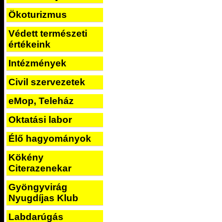
Ökoturizmus
Védett természeti
értékeink
Intézmények
Civil szervezetek
eMop, Teleház
Oktatási labor
Élő hagyományok
Kökény
Citerazenekar
Gyöngyvirág
Nyugdíjas Klub
Labdarúgás