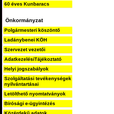
60 éves Kunbaracs
Önkormányzat
Polgármesteri köszöntő
Ladánybenei KÖH
Szervezet vezetői
AdatkezelésiTájékoztató
Helyi jogszabályok
Szolgáltatási tevékenységek
nyilvántartásai
Letölthető nyomtatványok
Bírósági e-ügyintézés
Közérdekű adatok