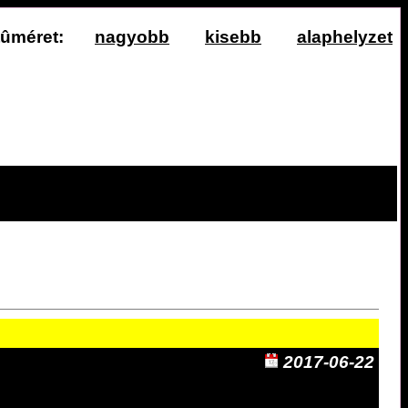
ûméret:
nagyobb
kisebb
alaphelyzet
2017-06-22