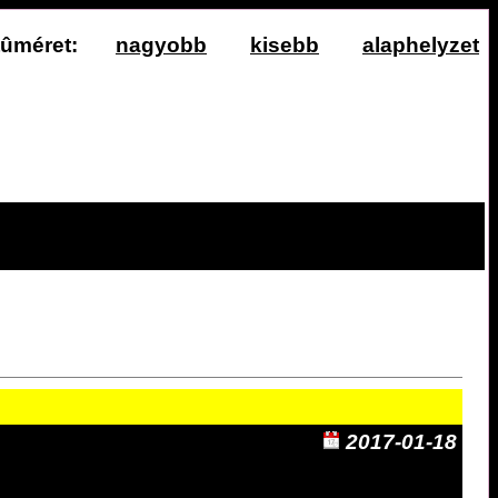
ûméret:
nagyobb
kisebb
alaphelyzet
2017-01-18