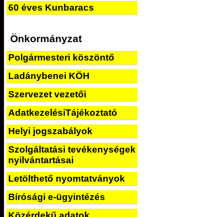
60 éves Kunbaracs
Önkormányzat
Polgármesteri köszöntő
Ladánybenei KÖH
Szervezet vezetői
AdatkezelésiTájékoztató
Helyi jogszabályok
Szolgáltatási tevékenységek
nyilvántartásai
Letölthető nyomtatványok
Bírósági e-ügyintézés
Közérdekű adatok