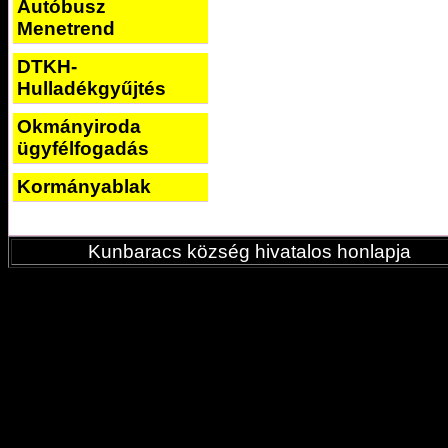
Autóbusz
Menetrend
DTKH-
Hulladékgyűjtés
Okmányiroda
ügyfélfogadás
Kormányablak
Kunbaracs község hivatalos honlapja