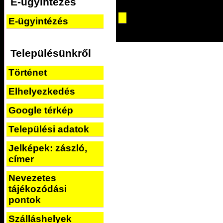
E-ügyintézés
E-ügyintézés
Településünkről
Történet
Elhelyezkedés
Google térkép
Települési adatok
Jelképek: zászló,
címer
Nevezetes
tájékozódási
pontok
Szálláshelyek