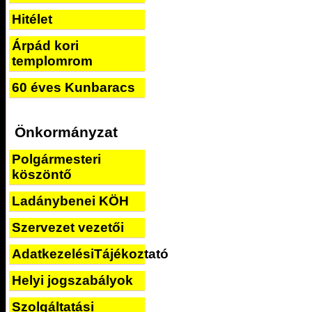
Hitélet
Árpád kori
templomrom
60 éves Kunbaracs
Önkormányzat
Polgármesteri
köszöntő
Ladánybenei KÖH
Szervezet vezetői
AdatkezelésiTájékoztató
Helyi jogszabályok
Szolgáltatási