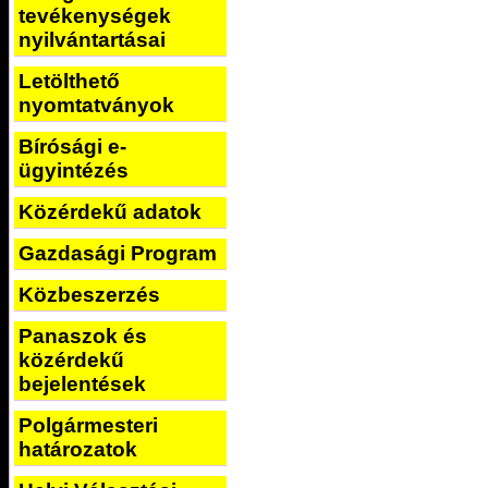
tevékenységek
nyilvántartásai
Letölthető
nyomtatványok
Bírósági e-
ügyintézés
Közérdekű adatok
Gazdasági Program
Közbeszerzés
Panaszok és
közérdekű
bejelentések
Polgármesteri
határozatok