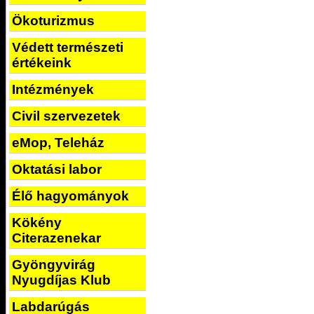
Ökoturizmus
Védett természeti
értékeink
Intézmények
Civil szervezetek
eMop, Teleház
Oktatási labor
Élő hagyományok
Kökény
Citerazenekar
Gyöngyvirág
Nyugdíjas Klub
Labdarúgás