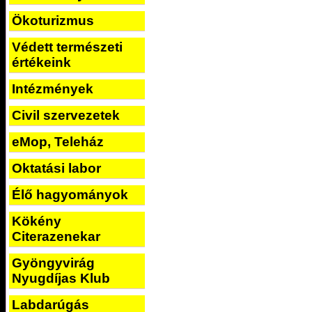
Ökoturizmus
Védett természeti
értékeink
Intézmények
Civil szervezetek
eMop, Teleház
Oktatási labor
Élő hagyományok
Kökény
Citerazenekar
Gyöngyvirág
Nyugdíjas Klub
Labdarúgás