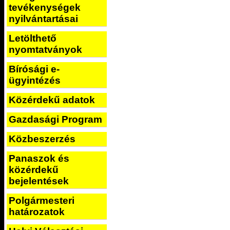
tevékenységek
nyilvántartásai
Letölthető
nyomtatványok
Bírósági e-
ügyintézés
Közérdekű adatok
Gazdasági Program
Közbeszerzés
Panaszok és
közérdekű
bejelentések
Polgármesteri
határozatok