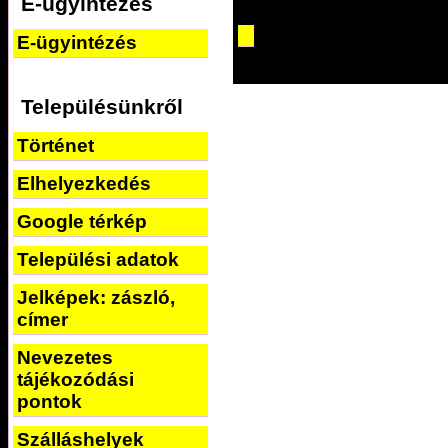
E-ügyintézés
E-ügyintézés
Településünkről
Történet
Elhelyezkedés
Google térkép
Települési adatok
Jelképek: zászló,
címer
Nevezetes
tájékozódási
pontok
Szálláshelyek