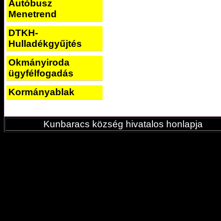
Autóbusz
Menetrend
DTKH-
Hulladékgyűjtés
Okmányiroda
ügyfélfogadás
Kormányablak
Kunbaracs község hivatalos honlapja