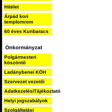
Hitélet
Árpád kori
templomrom
60 éves Kunbaracs
Önkormányzat
Polgármesteri
köszöntő
Ladánybenei KÖH
Szervezet vezetői
AdatkezelésiTájékoztató
Helyi jogszabályok
Szolgáltatási