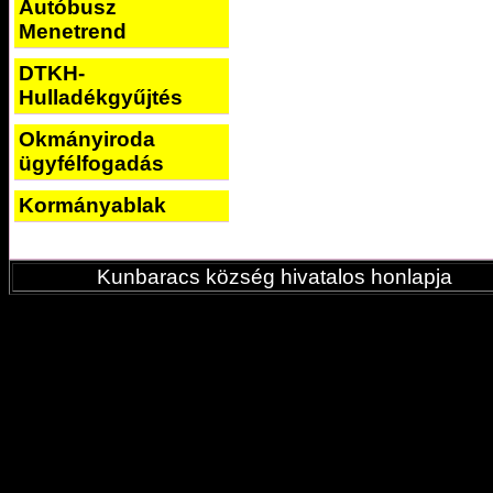
Autóbusz
Menetrend
DTKH-
Hulladékgyűjtés
Okmányiroda
ügyfélfogadás
Kormányablak
Kunbaracs község hivatalos honlapja