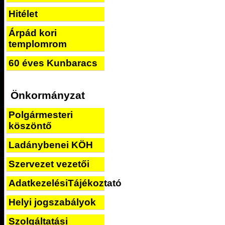
Hitélet
Árpád kori
templomrom
60 éves Kunbaracs
Önkormányzat
Polgármesteri
köszöntő
Ladánybenei KÖH
Szervezet vezetői
AdatkezelésiTájékoztató
Helyi jogszabályok
Szolgáltatási