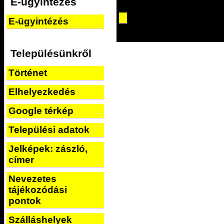
E-ügyintézés
E-ügyintézés
Településünkről
Történet
Elhelyezkedés
Google térkép
Települési adatok
Jelképek: zászló,
címer
Nevezetes
tájékozódási
pontok
Szálláshelyek