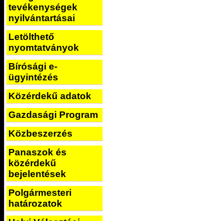
tevékenységek
nyilvántartásai
Letölthető
nyomtatványok
Bírósági e-
ügyintézés
Közérdekű adatok
Gazdasági Program
Közbeszerzés
Panaszok és
közérdekű
bejelentések
Polgármesteri
határozatok