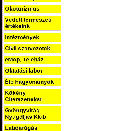
Ökoturizmus
Védett természeti
értékeink
Intézmények
Civil szervezetek
eMop, Teleház
Oktatási labor
Élő hagyományok
Kökény
Citerazenekar
Gyöngyvirág
Nyugdíjas Klub
Labdarúgás