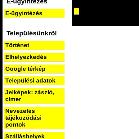
E-ügyintézés
E-ügyintézés
Településünkről
Történet
Elhelyezkedés
Google térkép
Települési adatok
Jelképek: zászló,
címer
Nevezetes
tájékozódási
pontok
Szálláshelyek