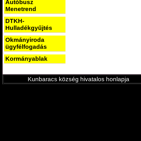
Autóbusz
Menetrend
DTKH-
Hulladékgyűjtés
Okmányiroda
ügyfélfogadás
Kormányablak
Kunbaracs község hivatalos honlapja