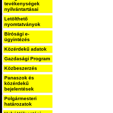
tevékenységek
nyilvántartásai
Letölthető
nyomtatványok
Bírósági e-
ügyintézés
Közérdekű adatok
Gazdasági Program
Közbeszerzés
Panaszok és
közérdekű
bejelentések
Polgármesteri
határozatok