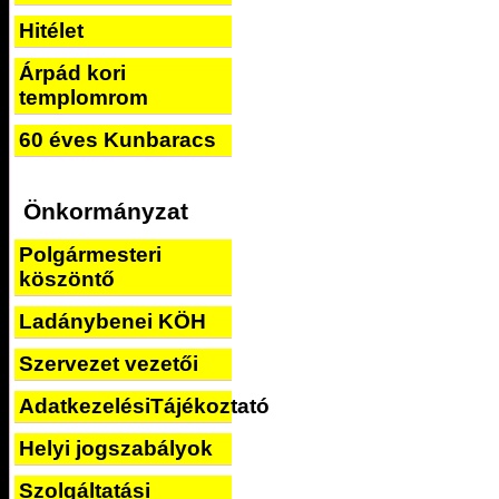
Hitélet
Árpád kori
templomrom
60 éves Kunbaracs
Önkormányzat
Polgármesteri
köszöntő
Ladánybenei KÖH
Szervezet vezetői
AdatkezelésiTájékoztató
Helyi jogszabályok
Szolgáltatási