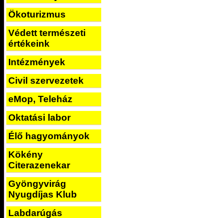
Ökoturizmus
Védett természeti
értékeink
Intézmények
Civil szervezetek
eMop, Teleház
Oktatási labor
Élő hagyományok
Kökény
Citerazenekar
Gyöngyvirág
Nyugdíjas Klub
Labdarúgás