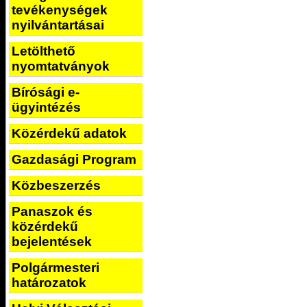
tevékenységek
nyilvántartásai
Letölthető
nyomtatványok
Bírósági e-
ügyintézés
Közérdekű adatok
Gazdasági Program
Közbeszerzés
Panaszok és
közérdekű
bejelentések
Polgármesteri
határozatok