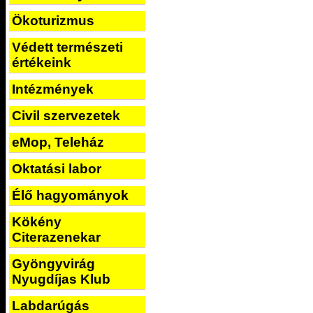
Ökoturizmus
Védett természeti
értékeink
Intézmények
Civil szervezetek
eMop, Teleház
Oktatási labor
Élő hagyományok
Kökény
Citerazenekar
Gyöngyvirág
Nyugdíjas Klub
Labdarúgás