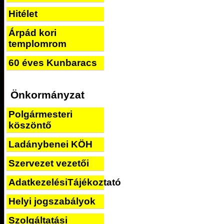
Hitélet
Árpád kori
templomrom
60 éves Kunbaracs
Önkormányzat
Polgármesteri
köszöntő
Ladánybenei KÖH
Szervezet vezetői
AdatkezelésiTájékoztató
Helyi jogszabályok
Szolgáltatási