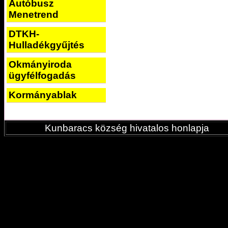
Autóbusz
Menetrend
DTKH-
Hulladékgyűjtés
Okmányiroda
ügyfélfogadás
Kormányablak
Kunbaracs község hivatalos honlapja