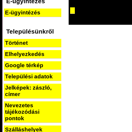
E-ügyintézés
E-ügyintézés
Településünkről
Történet
Elhelyezkedés
Google térkép
Települési adatok
Jelképek: zászló,
címer
Nevezetes
tájékozódási
pontok
Szálláshelyek