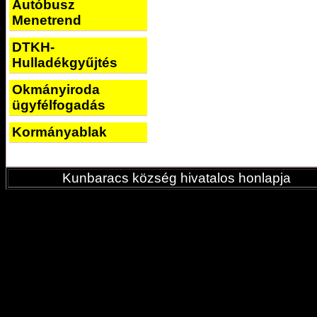
Autóbusz
Menetrend
DTKH-
Hulladékgyűjtés
Okmányiroda
ügyfélfogadás
Kormányablak
Kunbaracs község hivatalos honlapja