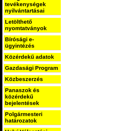
tevékenységek
nyilvántartásai
Letölthető
nyomtatványok
Bírósági e-
ügyintézés
Közérdekű adatok
Gazdasági Program
Közbeszerzés
Panaszok és
közérdekű
bejelentések
Polgármesteri
határozatok