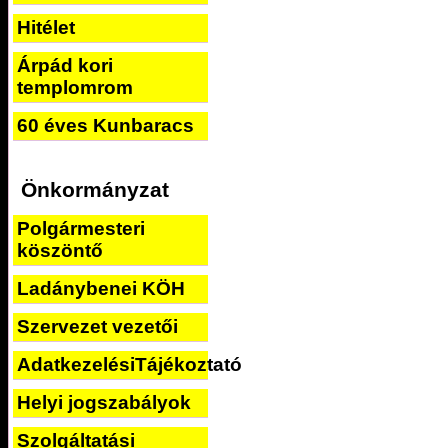
Hitélet
Árpád kori
templomrom
60 éves Kunbaracs
Önkormányzat
Polgármesteri
köszöntő
Ladánybenei KÖH
Szervezet vezetői
AdatkezelésiTájékoztató
Helyi jogszabályok
Szolgáltatási