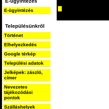
E-ügyintézés
E-ügyintézés
Településünkről
Történet
Elhelyezkedés
Google térkép
Települési adatok
Jelképek: zászló,
címer
Nevezetes
tájékozódási
pontok
Szálláshelyek