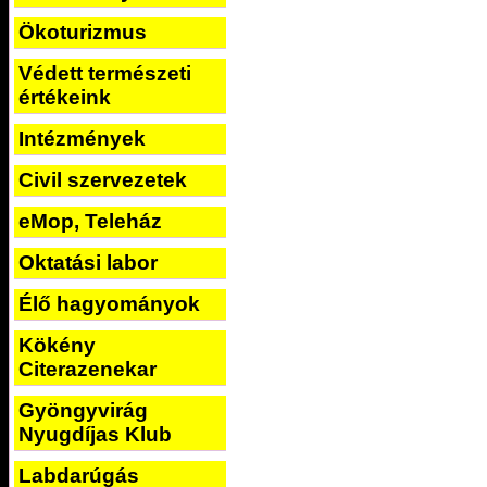
Ökoturizmus
Védett természeti
értékeink
Intézmények
Civil szervezetek
eMop, Teleház
Oktatási labor
Élő hagyományok
Kökény
Citerazenekar
Gyöngyvirág
Nyugdíjas Klub
Labdarúgás