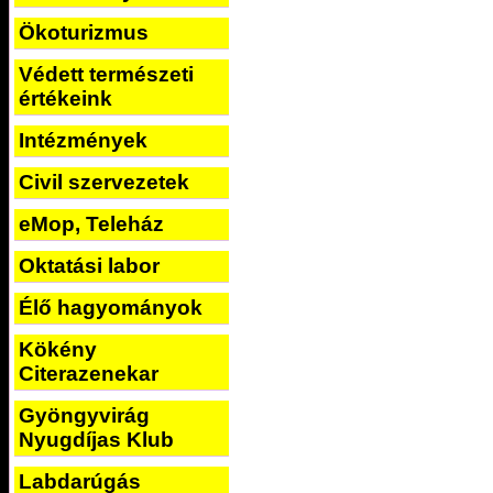
Ökoturizmus
Védett természeti
értékeink
Intézmények
Civil szervezetek
eMop, Teleház
Oktatási labor
Élő hagyományok
Kökény
Citerazenekar
Gyöngyvirág
Nyugdíjas Klub
Labdarúgás