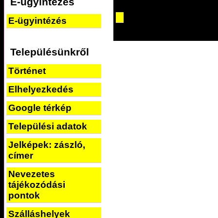
E-ügyintézés
E-ügyintézés
Településünkről
Történet
Elhelyezkedés
Google térkép
Települési adatok
Jelképek: zászló,
címer
Nevezetes
tájékozódási
pontok
Szálláshelyek