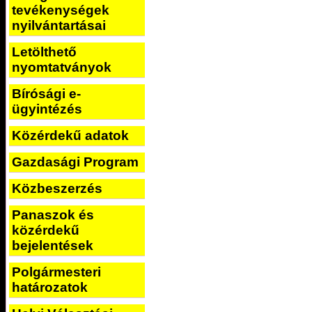
tevékenységek
nyilvántartásai
Letölthető
nyomtatványok
Bírósági e-
ügyintézés
Közérdekű adatok
Gazdasági Program
Közbeszerzés
Panaszok és
közérdekű
bejelentések
Polgármesteri
határozatok