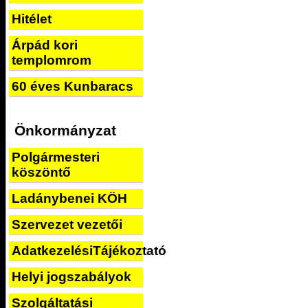
Hitélet
Árpád kori
templomrom
60 éves Kunbaracs
Önkormányzat
Polgármesteri
köszöntő
Ladánybenei KÖH
Szervezet vezetői
AdatkezelésiTájékoztató
Helyi jogszabályok
Szolgáltatási