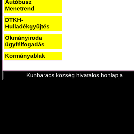
Autóbusz
Menetrend
DTKH-
Hulladékgyűjtés
Okmányiroda
ügyfélfogadás
Kormányablak
Kunbaracs község hivatalos honlapja