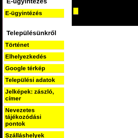
E-ügyintézés
E-ügyintézés
Településünkről
Történet
Elhelyezkedés
Google térkép
Települési adatok
Jelképek: zászló,
címer
Nevezetes
tájékozódási
pontok
Szálláshelyek