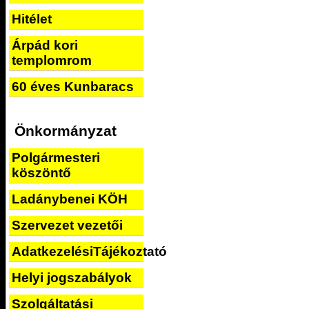
Hitélet
Árpád kori
templomrom
60 éves Kunbaracs
Önkormányzat
Polgármesteri
köszöntő
Ladánybenei KÖH
Szervezet vezetői
AdatkezelésiTájékoztató
Helyi jogszabályok
Szolgáltatási