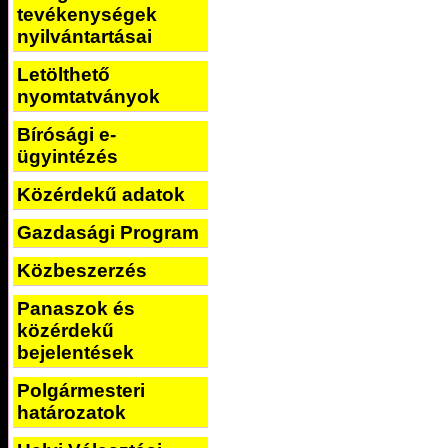
tevékenységek
nyilvántartásai
Letölthető
nyomtatványok
Bírósági e-
ügyintézés
Közérdekű adatok
Gazdasági Program
Közbeszerzés
Panaszok és
közérdekű
bejelentések
Polgármesteri
határozatok