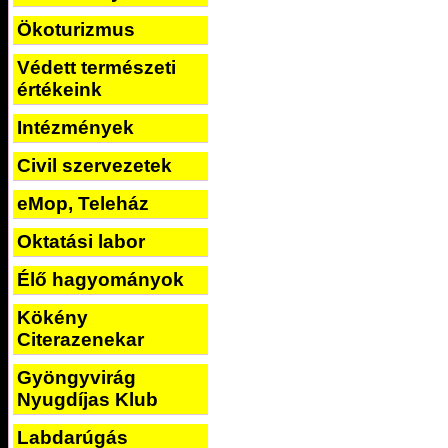
Ökoturizmus
Védett természeti
értékeink
Intézmények
Civil szervezetek
eMop, Teleház
Oktatási labor
Élő hagyományok
Kökény
Citerazenekar
Gyöngyvirág
Nyugdíjas Klub
Labdarúgás