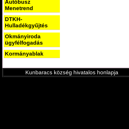
Autóbusz
Menetrend
DTKH-
Hulladékgyűjtés
Okmányiroda
ügyfélfogadás
Kormányablak
Kunbaracs község hivatalos honlapja