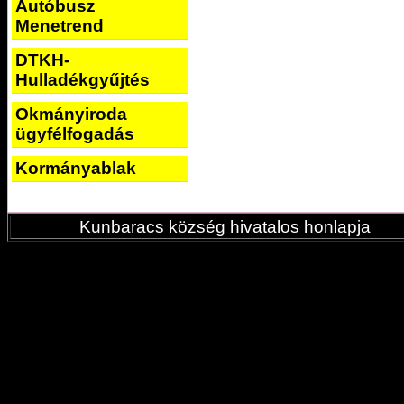
Autóbusz
Menetrend
DTKH-
Hulladékgyűjtés
Okmányiroda
ügyfélfogadás
Kormányablak
Kunbaracs község hivatalos honlapja