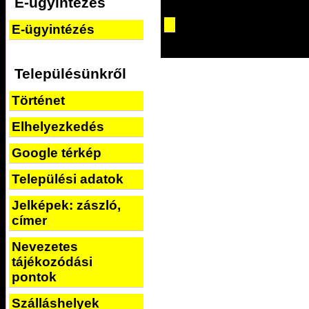
E-ügyintézés
E-ügyintézés
Településünkről
Történet
Elhelyezkedés
Google térkép
Települési adatok
Jelképek: zászló,
címer
Nevezetes
tájékozódási
pontok
Szálláshelyek