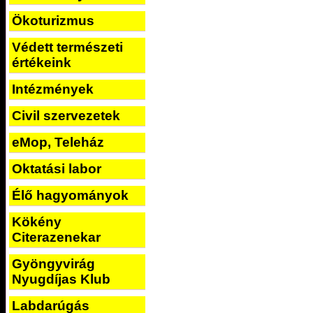
Ökoturizmus
Védett természeti
értékeink
Intézmények
Civil szervezetek
eMop, Teleház
Oktatási labor
Élő hagyományok
Kökény
Citerazenekar
Gyöngyvirág
Nyugdíjas Klub
Labdarúgás