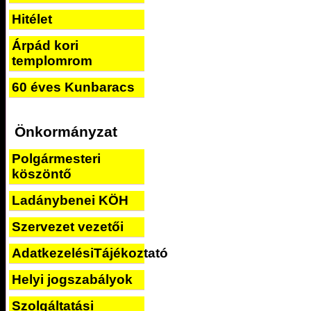
Hitélet
Árpád kori
templomrom
60 éves Kunbaracs
Önkormányzat
Polgármesteri
köszöntő
Ladánybenei KÖH
Szervezet vezetői
AdatkezelésiTájékoztató
Helyi jogszabályok
Szolgáltatási