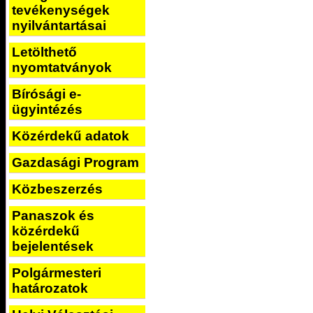
tevékenységek
nyilvántartásai
Letölthető
nyomtatványok
Bírósági e-
ügyintézés
Közérdekű adatok
Gazdasági Program
Közbeszerzés
Panaszok és
közérdekű
bejelentések
Polgármesteri
határozatok