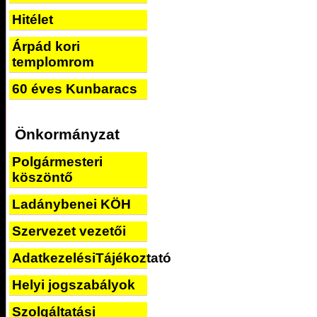
Hitélet
Árpád kori
templomrom
60 éves Kunbaracs
Önkormányzat
Polgármesteri
köszöntő
Ladánybenei KÖH
Szervezet vezetői
AdatkezelésiTájékoztató
Helyi jogszabályok
Szolgáltatási