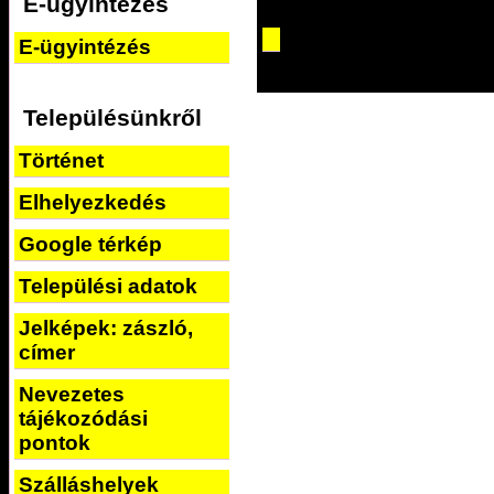
E-ügyintézés
E-ügyintézés
Településünkről
Történet
Elhelyezkedés
Google térkép
Települési adatok
Jelképek: zászló,
címer
Nevezetes
tájékozódási
pontok
Szálláshelyek