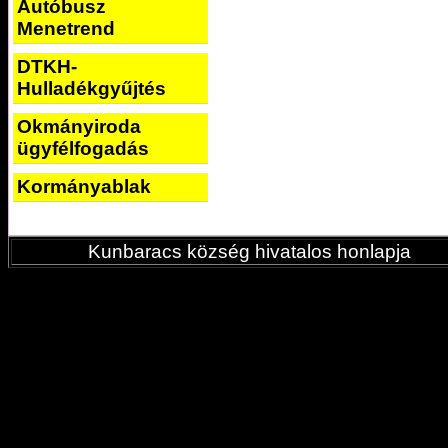
Autóbusz
Menetrend
DTKH-
Hulladékgyűjtés
Okmányiroda
ügyfélfogadás
Kormányablak
Kunbaracs község hivatalos honlapja