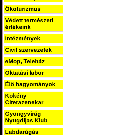
Ökoturizmus
Védett természeti
értékeink
Intézmények
Civil szervezetek
eMop, Teleház
Oktatási labor
Élő hagyományok
Kökény
Citerazenekar
Gyöngyvirág
Nyugdíjas Klub
Labdarúgás