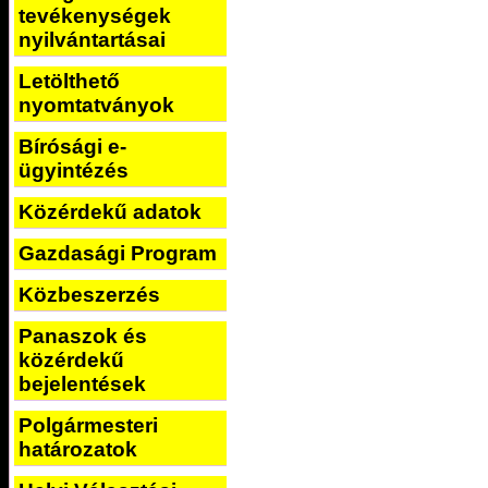
tevékenységek
nyilvántartásai
Letölthető
nyomtatványok
Bírósági e-
ügyintézés
Közérdekű adatok
Gazdasági Program
Közbeszerzés
Panaszok és
közérdekű
bejelentések
Polgármesteri
határozatok