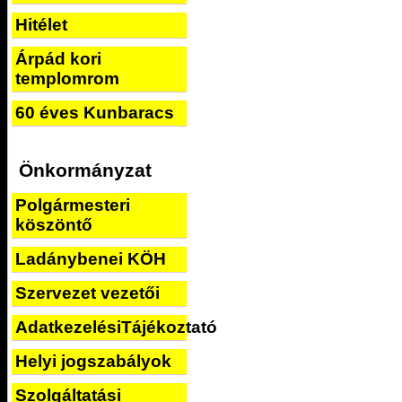
Hitélet
Árpád kori
templomrom
60 éves Kunbaracs
Önkormányzat
Polgármesteri
köszöntő
Ladánybenei KÖH
Szervezet vezetői
AdatkezelésiTájékoztató
Helyi jogszabályok
Szolgáltatási