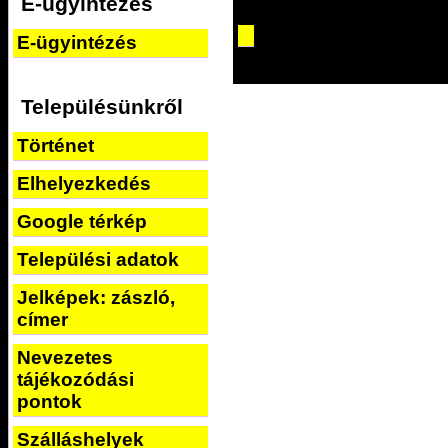
E-ügyintézés
E-ügyintézés
Településünkről
Történet
Elhelyezkedés
Google térkép
Települési adatok
Jelképek: zászló,
címer
Nevezetes
tájékozódási
pontok
Szálláshelyek