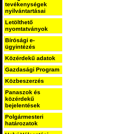
tevékenységek
nyilvántartásai
Letölthető
nyomtatványok
Bírósági e-
ügyintézés
Közérdekű adatok
Gazdasági Program
Közbeszerzés
Panaszok és
közérdekű
bejelentések
Polgármesteri
határozatok