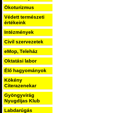
Ökoturizmus
Védett természeti
értékeink
Intézmények
Civil szervezetek
eMop, Teleház
Oktatási labor
Élő hagyományok
Kökény
Citerazenekar
Gyöngyvirág
Nyugdíjas Klub
Labdarúgás