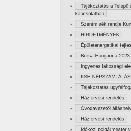
Tájékoztatás a Települ
kapcsolatban
Szentmisék rendje Ku
HIRDETMÉNYEK
Épületenergetikai fejle
Bursa Hungarica-2023. é
Ingyenes lakossági elek
KSH NÉPSZÁMLÁLÁS 
Tájékoztatás ügyfélfog
Háziorvosi rendelés
Óvodavezetői álláshelyr
Háziorvosi rendelés
Időközi polgármester v