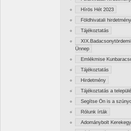
Hírös Hét 2023
Földhivatali hirdetmén
Tájékoztatás
XIX.Badacsonytördemic
Ünnep
Emlékmise Kunbaracs
Tájékoztatás
Hirdetmény
Tájékoztatás a települ
Segítse Ön is a szúnyo
Rólunk írták
Adománybolt Kerekeg