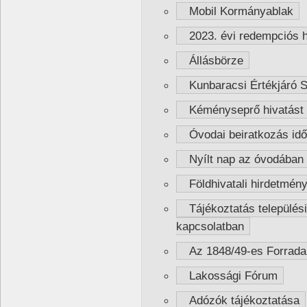
Mobil Kormányablak
2023. évi redempciós h
Állásbörze
Kunbaracsi Értékjáró S
Kéményseprő hivatást 
Óvodai beiratkozás idő
Nyílt nap az óvodában
Földhivatali hirdetmén
Tájékoztatás települési
kapcsolatban
Az 1848/49-es Forrada
Lakossági Fórum
Adózók tájékoztatása