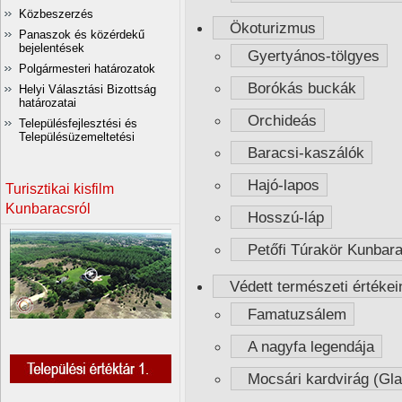
Közbeszerzés
Ökoturizmus
Panaszok és közérdekű
bejelentések
Gyertyános-tölgyes
Polgármesteri határozatok
Borókás buckák
Helyi Választási Bizottság
határozatai
Orchideás
Településfejlesztési és
Településüzemeltetési
Baracsi-kaszálók
Hajó-lapos
Turisztikai kisfilm
Kunbaracsról
Hosszú-láp
Petőfi Túrakör Kunbar
Védett természeti értékei
Famatuzsálem
A nagyfa legendája
Mocsári kardvirág (Glad