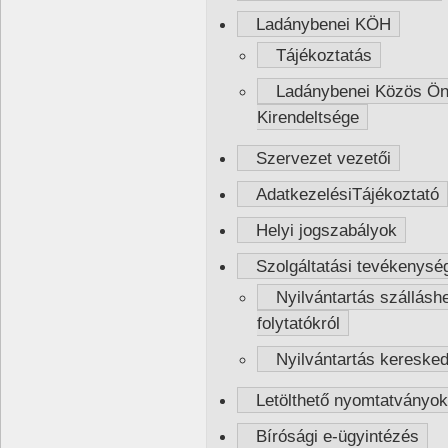
Ladánybenei KÖH
Tájékoztatás
Ladánybenei Közös Önk
Kirendeltsége
Szervezet vezetői
AdatkezelésiTájékoztató
Helyi jogszabályok
Szolgáltatási tevékenység
Nyilvántartás szálláshe
folytatókról
Nyilvántartás kereskede
Letölthető nyomtatványok
Bírósági e-ügyintézés