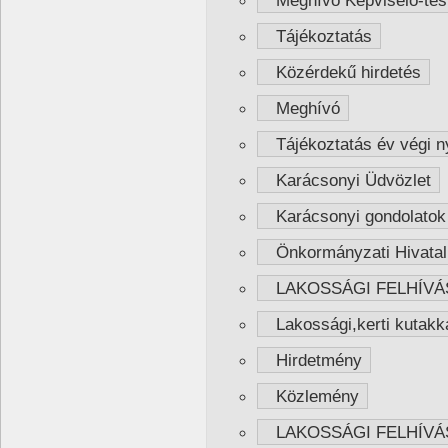
Meghívó Képviselő-testü
Tájékoztatás
Közérdekű hirdetés
Meghívó
Tájékoztatás év végi ny
Karácsonyi Üdvözlet
Karácsonyi gondolatok
Önkormányzati Hivatal 
LAKOSSÁGI FELHÍVÁ
Lakossági,kerti kutakka
Hirdetmény
Közlemény
LAKOSSÁGI FELHÍVÁ