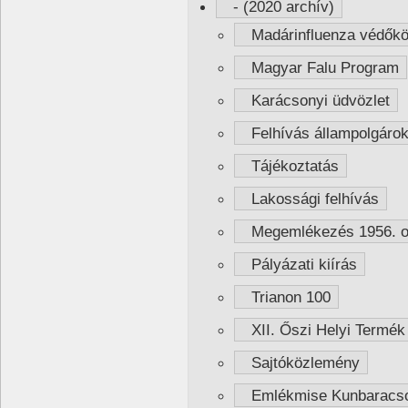
- (2020 archív)
Madárinfluenza védőkör
Magyar Falu Program
Karácsonyi üdvözlet
Felhívás állampolgáro
Tájékoztatás
Lakossági felhívás
Megemlékezés 1956. ok
Pályázati kiírás
Trianon 100
XII. Őszi Helyi Termé
Sajtóközlemény
Emlékmise Kunbaracs