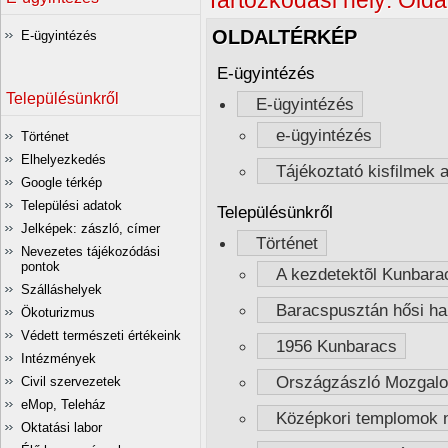
Tartózkodási hely:
Olda
OLDALTÉRKÉP
E-ügyintézés
E-ügyintézés
Településünkről
E-ügyintézés
e-ügyintézés
Történet
Elhelyezkedés
Tájékoztató kisfilmek a
Google térkép
Települési adatok
Településünkről
Jelképek: zászló, címer
Történet
Nevezetes tájékozódási
pontok
A kezdetektõl Kunbara
Szálláshelyek
Baracspusztán hősi hal
Ökoturizmus
Védett természeti értékeink
1956 Kunbaracs
Intézmények
Országzászló Mozgal
Civil szervezetek
eMop, Teleház
Középkori templomok 
Oktatási labor