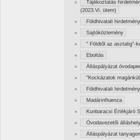
Tájékoztatás hirdetmény
(2023.Vi. ütem)
Földhivatali hirdetmén
Sajtóközlemény
" Földtől az asztalig"-k
Eboltás
Álláspályázat óvodaped
"Kockázatok magánkút 
Földhivatali hirdetmén
Madárinfluenza
Kunbaracsi Értékjáró S
Óvodavezetői álláshelyr
Álláspályázat tanyagon