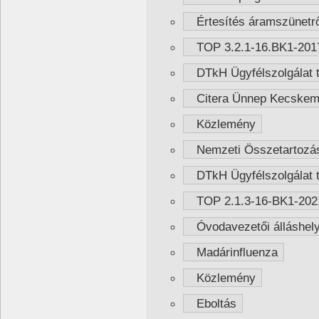
Értesítés áramszünetrő
TOP 3.2.1-16.BK1-20
DTkH Ügyfélszolgálat t
Citera Ünnep Kecskem
Közlemény
Nemzeti Összetartozás 
DTkH Ügyfélszolgálat t
TOP 2.1.3-16-BK1-2021
Óvodavezetői álláshelyr
Madárinfluenza
Közlemény
Eboltás