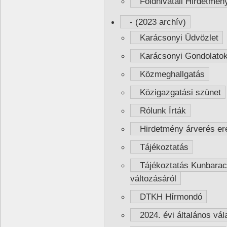
Földhivatali Hirdetmén
- (2023 archív)
Karácsonyi Üdvözlet
Karácsonyi Gondolato
Közmeghallgatás
Közigazgatási szünet
Rólunk Írták
Hirdetmény árverés er
Tájékoztatás
Tájékoztatás Kunbaracs 
változásáról
DTKH Hírmondó
2024. évi általános vál