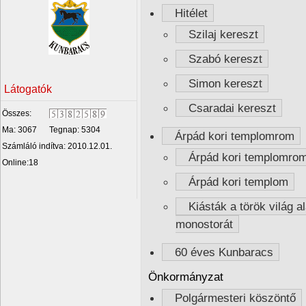
Hitélet
Szilaj kereszt
Szabó kereszt
Simon kereszt
Látogatók
Csaradai kereszt
Összes:
Ma: 3067
Tegnap: 5304
Árpád kori templomrom
Számláló indítva: 2010.12.01.
Árpád kori templomro
Online:18
Árpád kori templom
Kiásták a török világ al
monostorát
60 éves Kunbaracs
Önkormányzat
Polgármesteri köszöntő