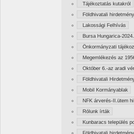
Tájékoztatás kutakról
Földhivatali hirdetmén
Lakossági Felhívás
Bursa Hungarica-2024. é
Önkormányzati tájékozta
Megemlékezés az 1956-
Október 6.-az aradi vé
Földhivatali Hirdetmén
Mobil Kormányablak
NFK árverés-II.ütem hi
Rólunk írták
Kunbaracs település pos
Földhivatali hirdetmén