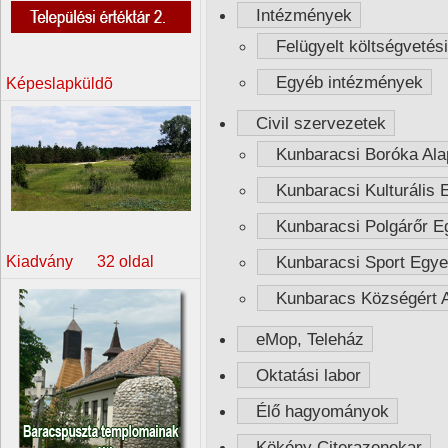
Intézmények
Felügyelt költségvetés
Egyéb intézmények
Képeslapküldõ
Civil szervezetek
Kunbaracsi Boróka Ala
Kunbaracsi Kulturális 
Kunbaracsi Polgárőr E
Kunbaracsi Sport Egye
Kiadvány 32 oldal
Kunbaracs Községért A
eMop, Teleház
Oktatási labor
Élő hagyományok
Kökény Citerazenekar