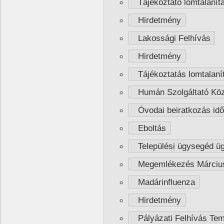
Tájékoztató lomtalanítá
Hirdetmény
Lakossági Felhívás
Hirdetmény
Tájékoztatás lomtalanít
Humán Szolgáltató Közp
Óvodai beiratkozás idő
Eboltás
Települési ügysegéd üg
Megemlékezés Március
Madárinfluenza
Hirdetmény
Pályázati Felhívás Tem