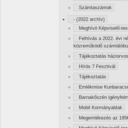
Számlaszámok
- (2022 archív)
Meghívó Képviselő-testü
Felhívás a 2022. évi n
közreműködő számlálóbiz
Tájékoztatás háziorvosi
Hírös 7 Fesztivál
Tájékoztatás
Emlékmise Kunbaracs
Barnakőszén igényfelm
Mobil Kormányablak
Megemlékezés az 1956-