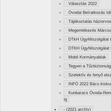
Választás 2022
Óvodai Beíratkozás Idő
Tájékoztatás háziorvosi
Megemlékezés Március
DTkH Ügyfélszolgálat t
DTKH Ügyfélszolgálat t
Mobil Kormányablak
Tegyen a Tűzbiztonság
Szelektív és fenyő elsz
INFÓ 2022 Bács-kisku
Kunbaracs Óvoda-Rendkí
ig
- (2021 archív)