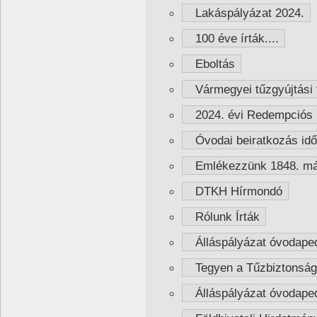
Lakáspályázat 2024.
100 éve írták....
Eboltás
Vármegyei tűzgyújtási t
2024. évi Redempciós 
Óvodai beiratkozás idő
Emlékezzünk 1848. már
DTKH Hírmondó
Rólunk Írták
Álláspályázat óvodaped
Tegyen a Tűzbiztonságá
Álláspályázat óvodaped