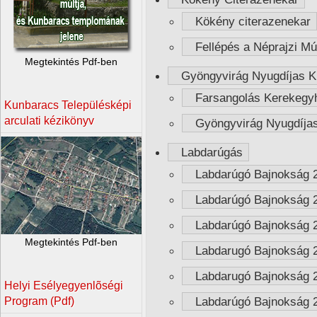
Kökény citerazenekar
Fellépés a Néprajzi M
Megtekintés Pdf-ben
Gyöngyvirág Nyugdíjas K
Farsangolás Kerekegy
Kunbaracs Településképi
arculati kézikönyv
Gyöngyvirág Nyugdíjas
Labdarúgás
Labdarúgó Bajnokság 
Labdarúgó Bajnokság 
Labdarúgó Bajnokság 
Megtekintés Pdf-ben
Labdarugó Bajnokság 
Labdarugó Bajnokság 
Helyi Esélyegyenlõségi
Labdarúgó Bajnokság 
Program (Pdf)