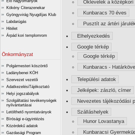
Élő hagyományok
Oklevelek a középkori 
Kökény Citerazenekar
Kunbaracs 70 éves
Gyöngyvirág Nyugdíjas Klub
Labdarúgás
Pusztít az ártéri járulé
Hitélet
Elhelyezkedés
Árpád kori templomrom
Google térkép
Önkormányzat
Google térkép
Polgármesteri köszöntő
Kunbaracs - Határköve
Ladánybenei KÖH
Települési adatok
Szervezet vezetői
AdatkezelésiTájékoztató
Jelképek: zászló, címer
Helyi jogszabályok
Nevezetes tájékozódási p
Szolgáltatási tevékenységek
nyilvántartásai
Szálláshelyek
Letölthető nyomtatványok
Bírósági e-ügyintézés
Hunor Lovastanya
Közérdekű adatok
Kunbaracsi Gyermeküdü
Gazdasági Program