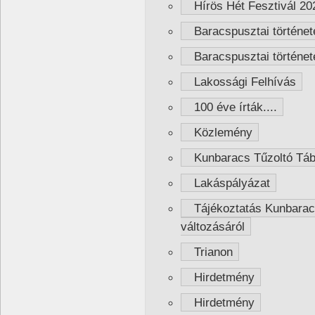
Hírös Hét Fesztivál 20
Baracspusztai története
Baracspusztai története
Lakossági Felhívás
100 éve írták....
Közlemény
Kunbaracs Tűzoltó Táb
Lakáspályázat
Tájékoztatás Kunbaracs 
változásáról
Trianon
Hirdetmény
Hirdetmény