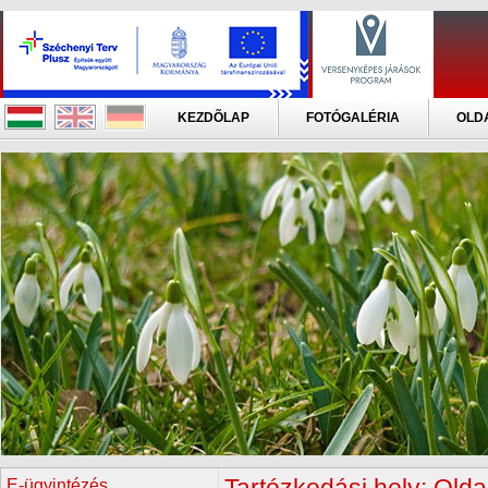
KEZDÕLAP
FOTÓGALÉRIA
OLD
E-ügyintézés