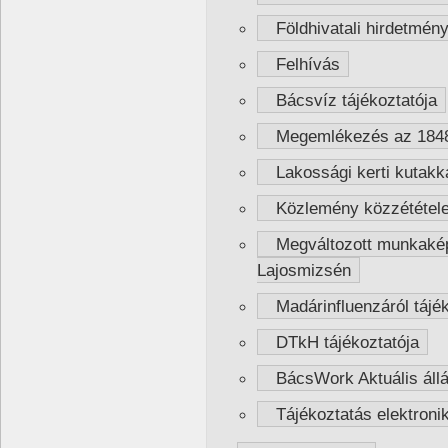
Földhivatali hirdetmén
Felhívás
Bácsvíz tájékoztatója
Megemlékezés az 1848. 
Lakossági kerti kutakka
Közlemény közzététel
Megváltozott munkaképe
Lajosmizsén
Madárinfluenzáról tájé
DTkH tájékoztatója
BácsWork Aktuális állá
Tájékoztatás elektronik