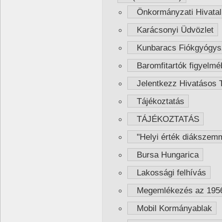
Önkormányzati Hivatal 
Karácsonyi Üdvözlet
Kunbaracs Fiókgyógysz
Baromfitartók figyelmé
Jelentkezz Hivatásos T
Tájékoztatás
TÁJÉKOZTATÁS
"Helyi érték diákszemm
Bursa Hungarica
Lakossági felhívás
Megemlékezés az 1956-
Mobil Kormányablak