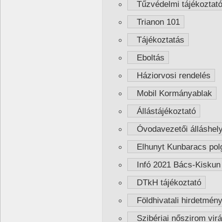
Tűzvédelmi tájékoztató
Trianon 101
Tájékoztatás
Eboltás
Háziorvosi rendelés
Mobil Kormányablak
Állástájékoztató
Óvodavezetői álláshelyr
Elhunyt Kunbaracs pol
Infó 2021 Bács-Kiskun
DTkH tájékoztató
Földhivatali hirdetmén
Szibériai nőszirom virá