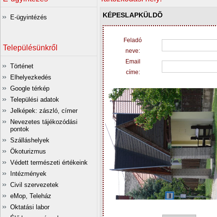
KÉPESLAPKÜLDÕ
E-ügyintézés
Feladó
Településünkről
neve:
Email
Történet
címe:
Elhelyezkedés
Google térkép
Települési adatok
Jelképek: zászló, címer
Nevezetes tájékozódási
pontok
Szálláshelyek
Ökoturizmus
Védett természeti értékeink
Intézmények
Civil szervezetek
eMop, Teleház
Oktatási labor