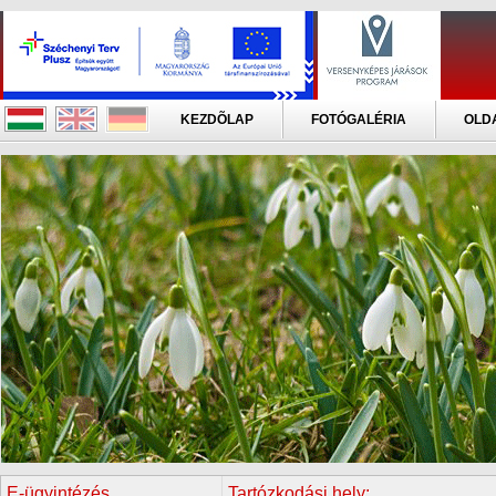
KEZDÕLAP
FOTÓGALÉRIA
OLD
E-ügyintézés
Tartózkodási hely: