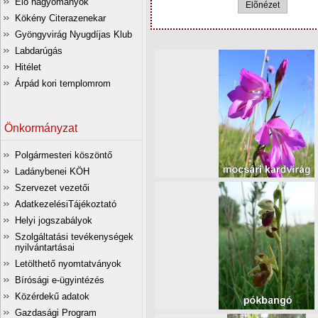
Élő hagyományok
Elõnézet
Kökény Citerazenekar
Gyöngyvirág Nyugdíjas Klub
Labdarúgás
Hitélet
Árpád kori templomrom
Önkormányzat
Polgármesteri köszöntő
Ladánybenei KÖH
Szervezet vezetői
AdatkezelésiTájékoztató
Helyi jogszabályok
Szolgáltatási tevékenységek
nyilvántartásai
Letölthető nyomtatványok
Bírósági e-ügyintézés
Közérdekű adatok
Gazdasági Program