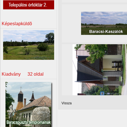
Képeslapküldõ
Kiadvány 32 oldal
Vissza