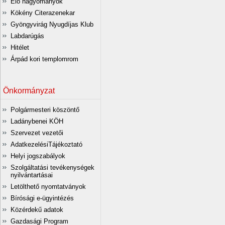
Élő hagyományok
Kökény Citerazenekar
Gyöngyvirág Nyugdíjas Klub
Labdarúgás
Hitélet
Árpád kori templomrom
Önkormányzat
Polgármesteri köszöntő
Ladánybenei KÖH
Szervezet vezetői
AdatkezelésiTájékoztató
Helyi jogszabályok
Szolgáltatási tevékenységek
nyilvántartásai
Letölthető nyomtatványok
Bírósági e-ügyintézés
Közérdekű adatok
Gazdasági Program