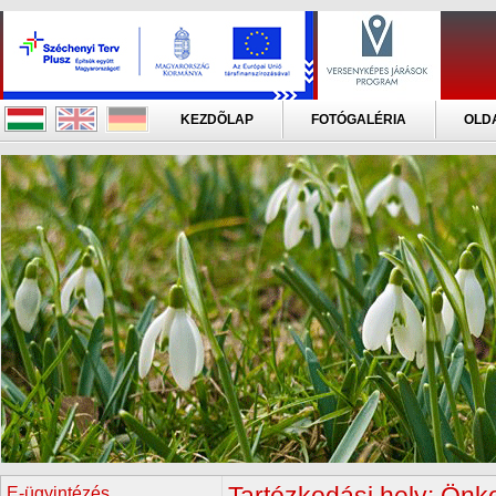
KEZDÕLAP
FOTÓGALÉRIA
OLD
E-ügyintézés