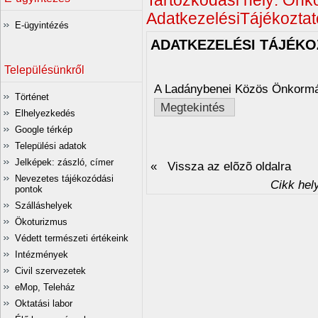
Tartózkodási hely:
Önko
AdatkezelésiTájékoztat
E-ügyintézés
ADATKEZELÉSI TÁJÉKO
Településünkről
A Ladánybenei Közös Önkormán
Történet
Megtekintés
Elhelyezkedés
Google térkép
Települési adatok
Jelképek: zászló, címer
« Vissza az elõzõ oldalra
Nevezetes tájékozódási
Cikk hel
pontok
Szálláshelyek
Ökoturizmus
Védett természeti értékeink
Intézmények
Civil szervezetek
eMop, Teleház
Oktatási labor