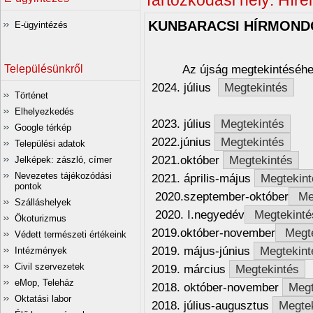
Tartózkodási hely:
Híre
KUNBARACSI HÍRMOND
E-ügyintézés
Az újság megtekintéséh
Településünkről
2024. július
Megtekintés
Történet
Elhelyezkedés
2023. július
Megtekintés
Google térkép
2022.június
Megtekintés
Települési adatok
2021.október
Megtekintés
Jelképek: zászló, címer
Nevezetes tájékozódási
2021. április-május
Megtekint
pontok
2020.szeptember-október
Me
Szálláshelyek
2020. I.negyedév
Megtekinté
Ökoturizmus
2019.október-november
Megte
Védett természeti értékeink
2019. május-június
Megtekin
Intézmények
Civil szervezetek
2019. március
Megtekintés
eMop, Teleház
2018. október-november
Megt
Oktatási labor
2018. július-augusztus
Megte