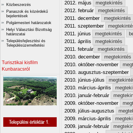
2012. május
megtekintés
Közbeszerzés
2012. február
megtekintés
Panaszok és közérdekű
bejelentések
2011. december
megtekintés
Polgármesteri határozatok
2011. szeptember
megtekinté
Helyi Választási Bizottság
2011. június
megtekintés
b
határozatai
2011. április
megtekintés
Településfejlesztési és
Településüzemeltetési
2011. február
megtekintés
2010. december
megtekintés
Turisztikai kisfilm
2010. október-november
megt
Kunbaracsról
2010. augusztus-szeptember
2010. június-július
megtekint
2010. március-április
megteki
2010. január-február
megteki
2009. október-november
megt
2009. július-augusztus
megte
2009. március-április
megteki
2009. január-február
megteki