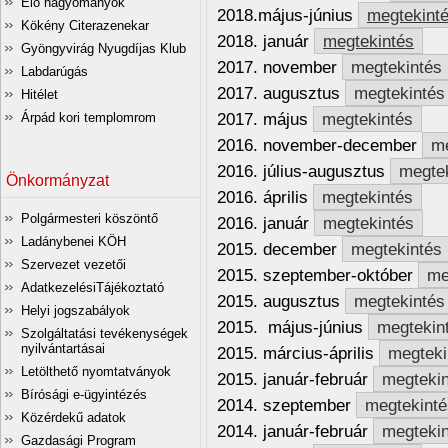
Élő hagyományok
2018.május-június
megtekint
Kökény Citerazenekar
2018. január
megtekintés
Gyöngyvirág Nyugdíjas Klub
2017. november
megtekintés
Labdarúgás
2017. augusztus
megtekintés
Hitélet
2017. május
megtekintés
Árpád kori templomrom
2016. november-december
me
2016. július-augusztus
megte
Önkormányzat
2016. április
megtekintés
Polgármesteri köszöntő
2016. január
megtekintés
Ladánybenei KÖH
2015. december
megtekintés
Szervezet vezetői
2015. szeptember-október
me
AdatkezelésiTájékoztató
2015. augusztus
megtekintés
Helyi jogszabályok
2015. május-június
megtekin
Szolgáltatási tevékenységek
nyilvántartásai
2015. március-április
megteki
Letölthető nyomtatványok
2015. január-február
megteki
Bírósági e-ügyintézés
2014. szeptember
megtekinté
Közérdekű adatok
2014. január-február
megteki
Gazdasági Program