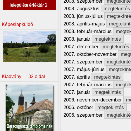
2008. szeptember
megtekinté
2008. augusztus
megtekintés
2008. június-július
megtekint
2008. április-május
megtekint
Képeslapküldõ
2008. február-március
megtek
2008. január
megtekintés
2007. december
megtekintés
2007. október-november
megt
2007. szeptember
megtekinté
2007. május-június
megtekint
Kiadvány 32 oldal
2007. április
megtekintés
2007. február-március
megtek
2007. január
megtekintés
2006. november-december
me
2006. október
megtekintés
2006. szeptember
megtekinté