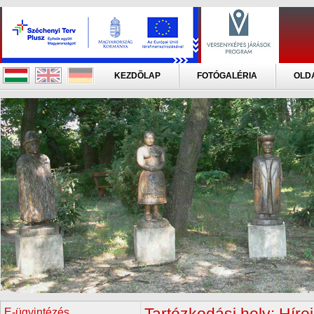
KEZDÕLAP
FOTÓGALÉRIA
OLD
E-ügyintézés