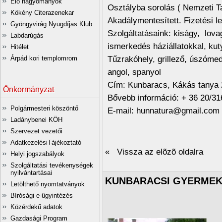
Élő hagyományok
Osztályba sorolás ( Nemzeti T
Kökény Citerazenekar
Akadálymentesített. Fizetési l
Gyöngyvirág Nyugdíjas Klub
Szolgáltatásaink: kiságy, lovag
Labdarúgás
ismerkedés háziállatokkal, ku
Hitélet
Tűzrakóhely, grillező, úszómed
Árpád kori templomrom
angol, spanyol
Cím: Kunbaracs, Kákás tanya 
Önkormányzat
Bővebb információ: + 36 20/31
Polgármesteri köszöntő
E-mail: hunnatura@gmail.com
Ladánybenei KÖH
Szervezet vezetői
AdatkezelésiTájékoztató
« Vissza az elõzõ oldalra
Helyi jogszabályok
Szolgáltatási tevékenységek
nyilvántartásai
KUNBARACSI GYERMEK
Letölthető nyomtatványok
Bírósági e-ügyintézés
Közérdekű adatok
Gazdasági Program