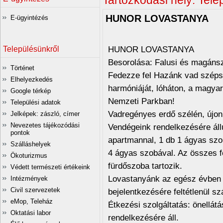
Tartózkodási hely:
Tele
HUNOR LOVASTANYA
E-ügyintézés
HUNOR LOVASTANYA
Településünkről
Besorolása: Falusi és magánsz
Történet
Fedezze fel Hazánk vad széps
Elhelyezkedés
harmóniáját, lóháton, a magyar 
Google térkép
Nemzeti Parkban!
Települési adatok
Vadregényes erdő szélén, újo
Jelképek: zászló, címer
Nevezetes tájékozódási
Vendégeink rendelkezésére áll
pontok
apartmannal, 1 db 1 ágyas szo
Szálláshelyek
4 ágyas szobával. Az összes f
Ökoturizmus
fürdőszoba tartozik.
Védett természeti értékeink
Lovastanyánk az egész évben vá
Intézmények
Civil szervezetek
bejelentkezésére feltétlenül s
eMop, Teleház
Étkezési szolgáltatás: önellát
Oktatási labor
rendelkezésére áll.