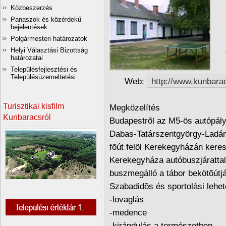
Szá
Közbeszerzés
Fér
Panaszok és közérdekű
bejelentések
Leh
Polgármesteri határozatok
Cím
Helyi Választási Bizottság
Tel
határozatai
E-
Településfejlesztési és
Településüzemeltetési
Web:
http://www.kunbarac
Turisztikai kisfilm
Megközelítés
Kunbaracsról
Budapestrõl az M5-ös autópálya 
Dabas-Tatárszentgyörgy-Ladán
fõút felöl Kerekegyházán keres
Kerekegyháza autóbuszjárattal 
buszmegálló a tábor bekötõútjá
Szabadidõs és sportolási lehe
-lovaglás
-medence
-kirándulás a természetben