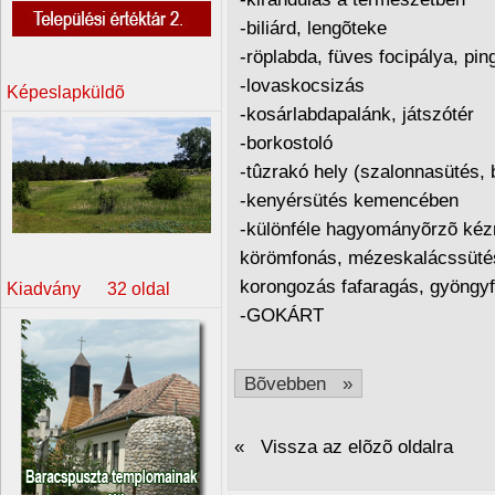
-biliárd, lengõteke
-röplabda, füves focipálya, pi
-lovaskocsizás
Képeslapküldõ
-kosárlabdapalánk, játszótér
-borkostoló
-tûzrakó hely (szalonnasütés, 
-kenyérsütés kemencében
-különféle hagyományõrzõ kéz
körömfonás, mézeskalácssütés
korongozás fafaragás, gyöngyf
Kiadvány 32 oldal
-GOKÁRT
Bõvebben »
« Vissza az elõzõ oldalra