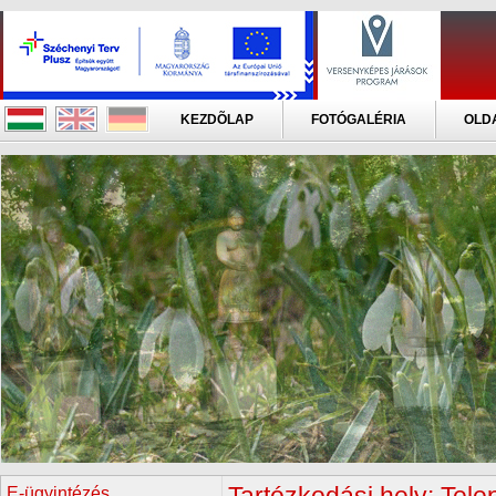
KEZDÕLAP
FOTÓGALÉRIA
OLD
E-ügyintézés