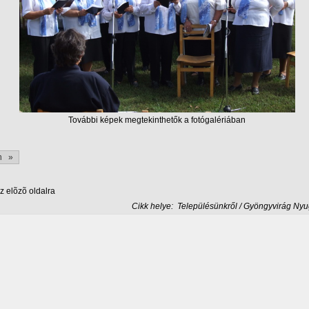
További képek megtekinthetők a fotógalériában
n »
 elõzõ oldalra
Cikk helye:
Településünkről / Gyöngyvirág Nyu