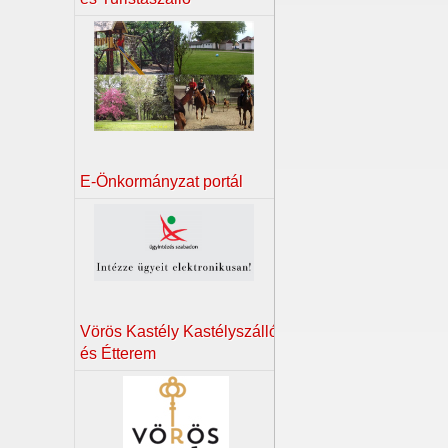
E-Önkormányzat portál
Vörös Kastély Kastélyszálló
és Étterem