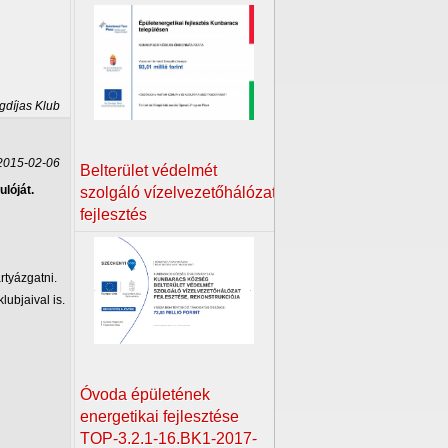
gdíjas Klub
015-02-06
Belterület védelmét
lóját.
szolgáló vízelvezetőhálózat
fejlesztés
rtyázgatni.
ubjaival is.
Óvoda épületének
energetikai fejlesztése
TOP-3.2.1-16.BK1-2017-