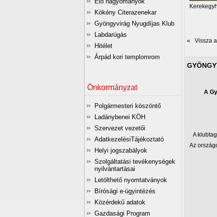
Élő hagyományok
Kerekegyhá
Kökény Citerazenekar
Gyöngyvirág Nyugdíjas Klub
Labdarúgás
« Vissza az
Hitélet
Árpád kori templomrom
GYÖNGY
Önkormányzat
A Gy
Polgármesteri köszöntő
Ladánybenei KÖH
Szervezet vezetői
A klubtag
AdatkezelésiTájékoztató
Az országo
Helyi jogszabályok
Szolgáltatási tevékenységek
nyilvántartásai
Letölthető nyomtatványok
Bírósági e-ügyintézés
Közérdekű adatok
Gazdasági Program