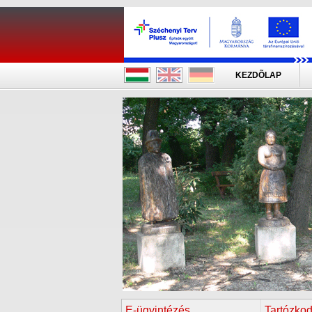
KEZDÕLAP
E-ügyintézés
Tartózkod