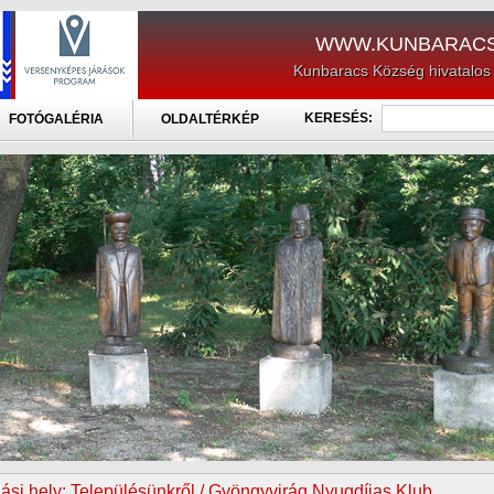
WWW.KUNBARACS
Kunbaracs Község hivatalos
KERESÉS:
FOTÓGALÉRIA
OLDALTÉRKÉP
ási hely:
Településünkről / Gyöngyvirág Nyugdíjas Klub