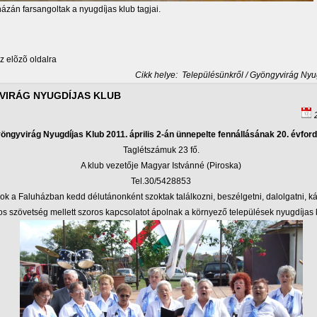
zán farsangoltak a nyugdíjas klub tagjai.
 elõzõ oldalra
Cikk helye:
Településünkről / Gyöngyvirág Nyu
VIRÁG NYUGDÍJAS KLUB
2
öngyvirág Nyugdíjas Klub 2011. április 2-án ünnepelte fennállásának 20. évfordu
Taglétszámuk 23 fő.
A klub vezetője Magyar Istvánné (Piroska)
Tel.30/5428853
ok a Faluházban kedd délutánonként szoktak találkozni, beszélgetni, dalolgatni, ká
s szövetség mellett szoros kapcsolatot ápolnak a környező települések nyugdíjas kl