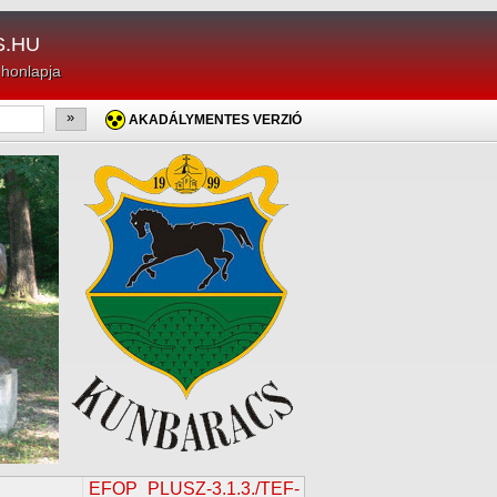
.HU
 honlapja
»
AKADÁLYMENTES VERZIÓ
EFOP_PLUSZ-3.1.3./TEF-