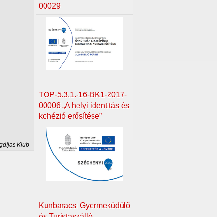
00029
TOP-5.3.1.-16-BK1-2017-
00006 „A helyi identitás és
kohézió erősítése”
gdíjas Klub
Kunbaracsi Gyermeküdülő
és Turistaszálló