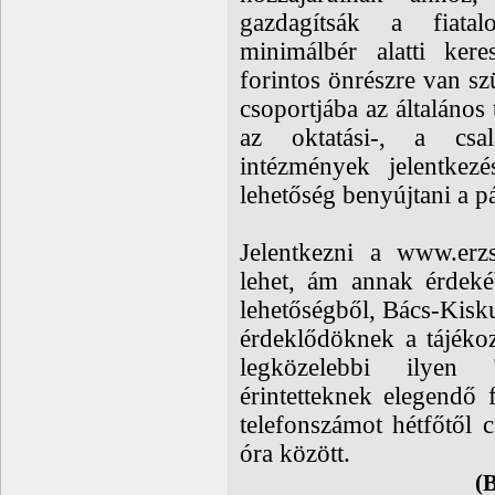
gazdagítsák a fiatal
minimálbér alatti kere
forintos önrészre van s
csoportjába az általános
az oktatási-, a csa
intézmények jelentkezé
lehetőség benyújtani a p
Jelentkezni a www.erzs
lehet, ám annak érdeké
lehetőségből, Bács-Kisk
érdeklődöknek a tájéko
legközelebbi ilyen 
érintetteknek elegendő 
telefonszámot hétfőtől 
óra között.
(