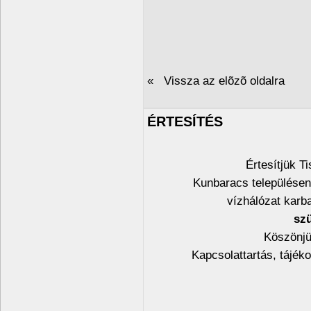
« Vissza az elõzõ oldalra
ÉRTESÍTÉS
Értesítjük T
Kunbaracs településen
vízhálózat karba
szü
Köszönjü
Kapcsolattartás, tájék