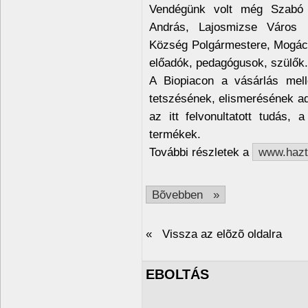
Vendégünk volt még Szabó G
András, Lajosmizse Város 
Község Polgármestere, Mogác
előadók, pedagógusok, szülők.
A Biopiacon a vásárlás mell
tetszésének, elismerésének ado
az itt felvonultatott tudás,
termékek.
További részletek a
www.hazta
Bõvebben »
« Vissza az elõzõ oldalra
EBOLTÁS