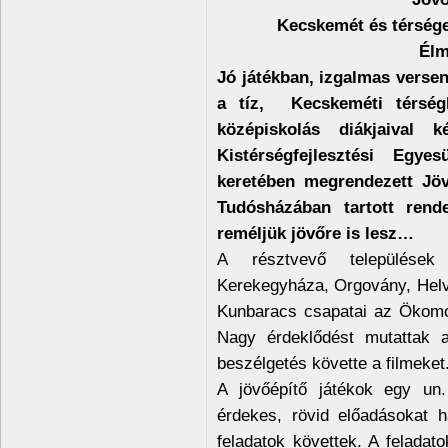
Kecskemét és térsége
Élm
Jó játékban, izgalmas verse
a tíz, Kecskeméti térségh
középiskolás diákjaival
Kistérségfejlesztési Egye
keretében megrendezett Jöv
Tudósházában tartott rende
reméljük jövőre is lesz…
A résztvevő települések
Kerekegyháza, Orgovány, Helvé
Kunbaracs csapatai az Ökomoz
Nagy érdeklődést mutattak 
beszélgetés követte a filmeket
A jövőépítő játékok egy un.
érdekes, rövid előadásokat h
feladatok követtek. A feladat