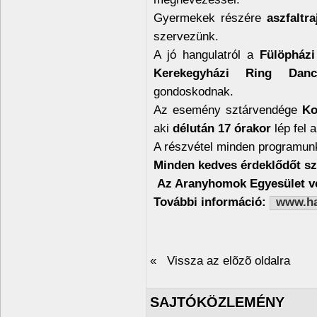
Gyermekek részére
aszfaltra
szervezünk.
A jó hangulatról a
Fülöpházi
Kerekegyházi Ring Danc
gondoskodnak.
Az esemény sztárvendége
Koc
aki
délután 17 órakor
lép fel 
A részvétel minden programun
Minden kedves érdeklődőt sze
Az Aranyhomok Egyesület ve
További információ:
www.ha
« Vissza az elõzõ oldalra
SAJTÓKÖZLEMÉNY