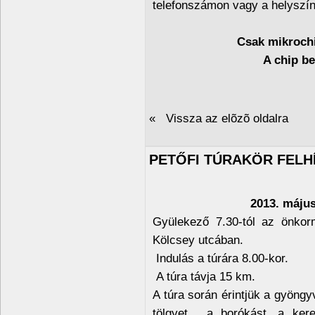
telefonszámon vagy a helyszí
Csak mikrochi
A chip be
« Vissza az elõzõ oldalra
PETŐFI TÚRAKÖR FELH
2013. május
Gyülekező 7.30-tól az önkor
Kölcsey utcában.
Indulás a túrára 8.00-kor.
A túra távja 15 km.
A túra során érintjük a gyöngy
tölgyet, a borókást, a kere