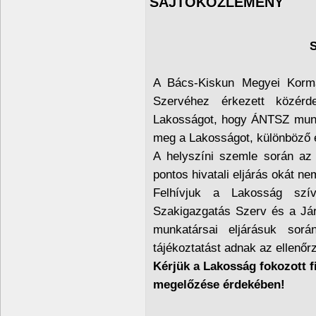
SAJTÓKÖZLEMÉNY
S
A Bács-Kiskun Megyei Kormá
Szervéhez érkezett közérde
Lakosságot, hogy ÁNTSZ munk
meg a Lakosságot, különböző e
A helyszíni szemle során az 
pontos hivatali eljárás okát ne
Felhívjuk a Lakosság szí
Szakigazgatás Szerv és a Jár
munkatársai eljárásuk sor
tájékoztatást adnak az ellenőrz
Kérjük a Lakosság fokozott 
megelőzése érdekében!