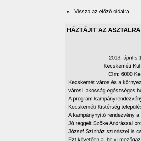
« Vissza az elõzõ oldalra
HÁZTÁJIT AZ ASZTALR
2013. április 
Kecskeméti Kult
Cím: 6000 Ke
Kecskemét város és a környez
városi lakosság egészséges hel
A program kampányrendezvényeit
Kecskeméti Kistérség települé
A kampánynyitó rendezvény a 
Jó reggelt Szőke Andrással p
József Színház színészei is c
Ezt követően a helyi mezőgazda