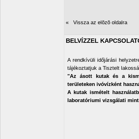
« Vissza az elõzõ oldalra
BELVÍZZEL KAPCSOLAT
A rendkívüli időjárási helyzetre
tájékoztatjuk a Tisztelt lakossá
"Az ásott kutak és a kismé
területeken ivóvízként haszná
A kutak ismételt használatba
laboratóriumi vizsgálati min