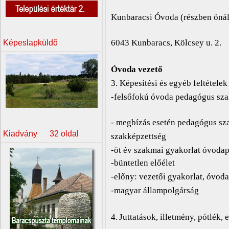
Kunbaracsi Óvoda (részben öná
6043 Kunbaracs, Kölcsey u. 2.
Képeslapküldõ
Óvoda vezető
3. Képesítési és egyéb feltételek
-felsőfokú óvoda pedagógus sza
- megbízás esetén pedagógus sz
Kiadvány 32 oldal
szakképzettség
-öt év szakmai gyakorlat óvod
-büntetlen előélet
-előny: vezetői gyakorlat, óvod
-magyar állampolgárság
4.
Juttatások, illetmény, pótlék,