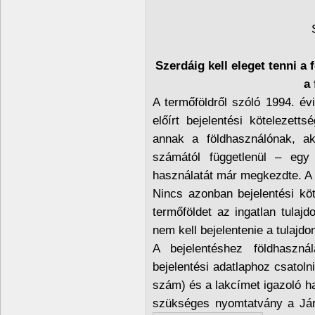
Szerdáig kell eleget tenni a 
a 
A termőföldről szóló 1994. év
előírt bejelentési kötelezetts
annak a földhasználónak, ak
számától függetlenül – egy
használatát már megkezdte. A b
Nincs azonban bejelentési köt
termőföldet az ingatlan tulaj
nem kell bejelentenie a tulajdo
A bejelentéshez földhasznála
bejelentési adatlaphoz csatol
szám) és a lakcímet igazoló h
szükséges nyomtatvány a Járá