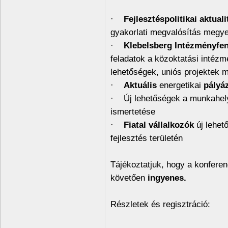
·
Fejlesztéspolitikai aktual
gyakorlati megvalósítás megye
·
Klebelsberg Intézményfen
feladatok a közoktatási intézm
lehetőségek, uniós projektek 
·
Aktuális
energetikai
pályá
· Új lehetőségek a munkahely
ismertetése
·
Fiatal vállalkozók
új lehet
fejlesztés területén
Tájékoztatjuk, hogy a konferen
követően
ingyenes.
Részletek és regisztráció: