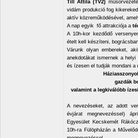
Till Attila (TV2)
műsorvezetés
vidám produkció fog kikereked
aktív közreműködésével, amely
A nap egyik fő attrakciója a
té
A 10h-kor kezdődő versenyen
ételt kell készíteni, bográcsb
Várunk olyan embereket, aki
anekdotákat ismernek a helyi é
és ízesen el tudják mondani a
Háziasszonyok
gazdák bo
valamint a legkiválóbb ízesí
A nevezéseket, az adott ve
évjárat megnevezéssel) áp
Egyesület Kecskemét Rákóczi
10h-ra Fülöpházán a Művelődé
megnevezéssel.