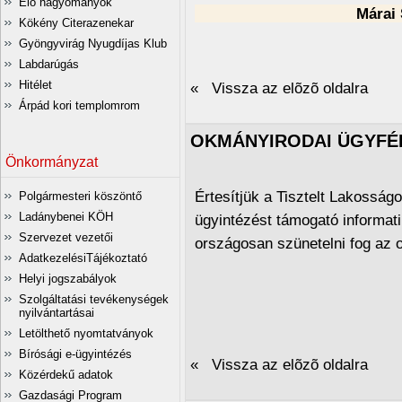
Élő hagyományok
Márai Sán
Kökény Citerazenekar
Gyöngyvirág Nyugdíjas Klub
Labdarúgás
Hitélet
« Vissza az elõzõ oldalra
Árpád kori templomrom
OKMÁNYIRODAI ÜGYFÉ
Önkormányzat
Értesítjük a Tisztelt Lakosság
Polgármesteri köszöntő
Ladánybenei KÖH
ügyintézést támogató informati
Szervezet vezetői
országosan szünetelni fog az 
AdatkezelésiTájékoztató
Helyi jogszabályok
Szolgáltatási tevékenységek
nyilvántartásai
Letölthető nyomtatványok
Bírósági e-ügyintézés
« Vissza az elõzõ oldalra
Közérdekű adatok
Gazdasági Program