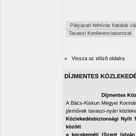
Pályázati felhívás fiatalok 
Tavaszi Konferenciasorozat
« Vissza az elõzõ oldalra
DÍJMENTES KÖZLEKEDÉ
Díjmentes Köz
A Bács-Kiskun Megyei Kormány
járművek tavaszi-nyári közlek
Közlekedésbiztonsági Nyílt N
között
a kecskeméti (Szent István 