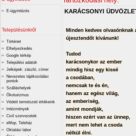
Tartózkodási hely:
KARÁCSONYI ÜDVÖZLE
E-ügyintézés
Minden kedves olvasónknak ál
Településünkről
újesztendőt kívánunk!
Történet
Elhelyezkedés
Tudod
Google térkép
karácsonykor az ember
Települési adatok
mindig hisz egy kissé
Jelképek: zászló, címer
Nevezetes tájékozódási
a csodában,
pontok
nemcsak te és én,
Szálláshelyek
hanem az egész világ,
Ökoturizmus
az emberiség,
Védett természeti értékeink
amint mondják,
Intézmények
Civil szervezetek
hiszen ezért van az ünnep,
eMop, Teleház
mert nem lehet a csoda
Oktatási labor
nélkül élni.