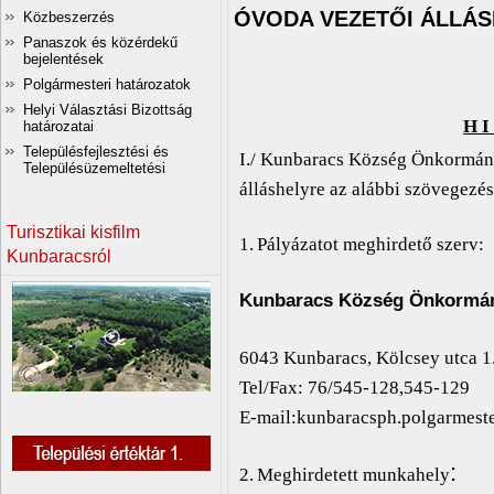
ÓVODA VEZETŐI ÁLLÁS
Közbeszerzés
Panaszok és közérdekű
bejelentések
Polgármesteri határozatok
Helyi Választási Bizottság
H I
határozatai
Településfejlesztési és
I./ Kunbaracs Község Önkormány
Településüzemeltetési
álláshelyre az alábbi szövegezés
Turisztikai kisfilm
1.
Pályázatot meghirdető szerv:
Kunbaracsról
Kunbaracs Község Önkormány
6043 Kunbaracs, Kölcsey utca 1
Tel/Fax: 76/545-128,545-129
E-mail:kunbaracsph.polgarmes
:
2.
Meghirdetett munkahely