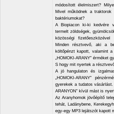
módosított élelmiszert? Mil
Mivel működnek a traktorok 
baktériumokat?
A Biopiacon ki-ki kedvére v
termelt zöldségek, gyümölcsök
közösségi fizetőeszközével
Minden résztvevő, aki a be
költőpénzt kapott, valamint a
„HOMOKI-ARANY” érméket gyű
S hogy mit nyertek a résztvev
A jó hangulaton és izgalmas
„HOMOKI-ARANY” pénzérméke
gyerekek a tudatos vásárlást.
ARANYON” kívül mást is nyer
Az Aranyhomok jövőépítő tele
tehát, Ladánybene, Kerekegyh
egy-egy MP3 lejátszót kapott 