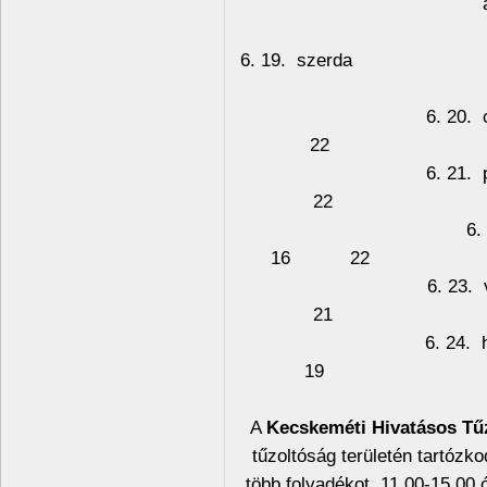
f
6. 19
6. 20
22 
6. 2
22 
6
16 2
6. 2
21 
6. 2
19 
A
Kecskeméti Hivatásos Tű
tűzoltóság területén tartóz
több folyadékot. 11.00-15.00