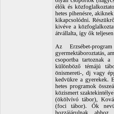
olyan csoportok (nagycs
élők és közfoglalkoztat
hetes pihenésre, akikne
kikapcsolódni. Részükrő
kivéve a közfoglalkoztat
átvállalta, így ők teljes
Az Erzsébet-progra
gyermektáboroztatás, ami
csoportba tartoznak a
különböző témájú tábor
önismereti-, dj vagy ép
kedvükre a gyerekek. E
hetes programok összeál
közismert szaktekintély
(ökölvívó tábor), Ková
(foci tábor). Ők nevü
hozzájárulnak ahhoz, 