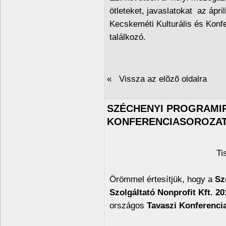
ötleteket, javaslatokat az ápri
Kecskeméti Kulturális és Kon
találkozó.
« Vissza az elõzõ oldalra
SZÉCHENYI PROGRAMIR
KONFERENCIASOROZA
Ti
Örömmel értesítjük, hogy a
Sz
Szolgáltató Nonprofit Kft. 201
országos
Tavaszi Konferenci