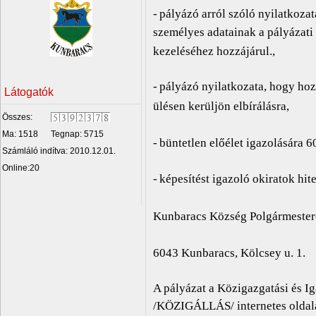
-
pályázó arról szóló nyilatkozat
személyes adatainak a pályázati
kezeléséhez hozzájárul.,
-
pályázó nyilatkozata, hogy hoz
Látogatók
ülésen kerüljön elbírálásra,
Összes:
Ma: 1518
Tegnap: 5715
-
büntetlen előélet igazolására 
Számláló indítva: 2010.12.01.
Online:20
-
képesítést igazoló okiratok hit
Kunbaracs Község Polgármester
6043 Kunbaracs, Kölcsey u. 1.
A pályázat a Közigazgatási és I
/KÖZIGÁLLÁS/ internetes oldalán