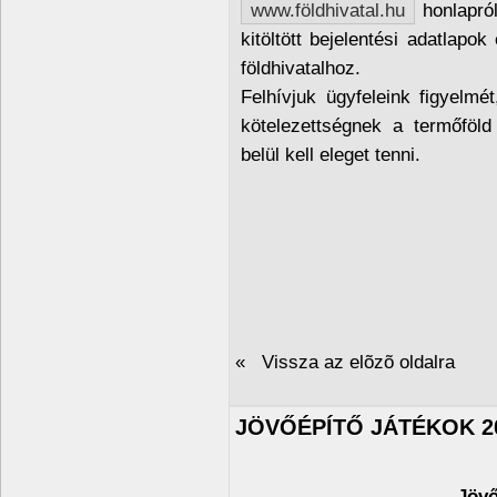
www.földhivatal.hu
honlapról
kitöltött bejelentési adatlapok
földhivatalhoz.
Felhívjuk ügyfeleink figyelmé
kötelezettségnek a termőföl
belül kell eleget tenni.
« Vissza az elõzõ oldalra
JÖVŐÉPÍTŐ JÁTÉKOK 2
Jövő