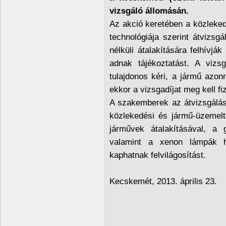
vizsgáló állomásán.
Az akció keretében a közleked
technológiája szerint átvizsg
nélküli átalakítására felhívj
adnak tájékoztatást. A vizs
tulajdonos kéri, a jármű azon
ekkor a vizsgadíjat meg kell fiz
A szakemberek az átvizsgálás 
közlekedési és jármű-üzemelt
járművek átalakításával, a 
valamint a xenon lámpák h
kaphatnak felvilágosítást.
Kecskemét, 2013. április 23.