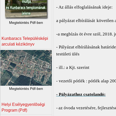
- Az állás elfoglalásának ideje:
a pályázat elbírálását
követően 
Megtekintés Pdf-ben
-a megbízás öt évre szól, 2018. j
Kunbaracs Településképi
arculati kézikönyv
- Pályázat elbírálásának határid
testületi ülés
- ill.: a Kjt. szerint
- vezetői pótlék : pótlék alap 20
Megtekintés Pdf-ben
- Pályázathoz csatolandó:
Helyi Esélyegyenlõségi
-
az óvoda vezetésére, fejleszté
Program (Pdf)