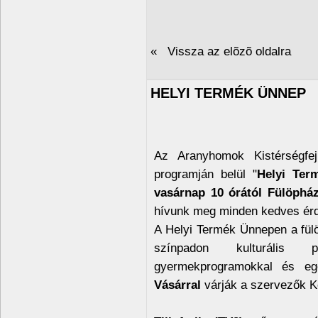
« Vissza az elõzõ oldalra
HELYI TERMÉK ÜNNEP
Az Aranyhomok Kistérségfejl
programján belül "
Helyi Ter
vasárnap 10 órától Fülöphá
hívunk meg minden kedves érd
A Helyi Termék Ünnepen a fülö
színpadon kulturális pr
gyermekprogramokkal és e
Vásárral
várják a szervezők K