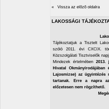
« Vissza az elõzõ oldalra
LAKOSSÁGI TÁJÉKOZT
Lako
Tájékoztatjuk a Tisztelt Lako
szóló 2011. évi CXCIX. tö
Közszolgálati Tisztviselők napj
Mindezek értelmében
2013. 
Hivatal Okmányirodájában 
Lajosmizse) az ügyintézés 
tartanak. Erre a napra az
előzetesen nem rögzíthető.
Megér