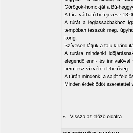
Görögök-homokját a Bú-heggyel
A túra várható befejezése 13.0
A túrát a leglassabbakhoz i
tempóban tesszük meg, úgyhog
korig.
Szívesen látjuk a falu kirándulá
A túrára mindenki időjárásna
elegendő enni- és innivalóval 
nem lesz vízvételi lehetőség.
A túrán mindenki a saját felel
Minden érdeklődőt szeretettel
« Vissza az elõzõ oldalra