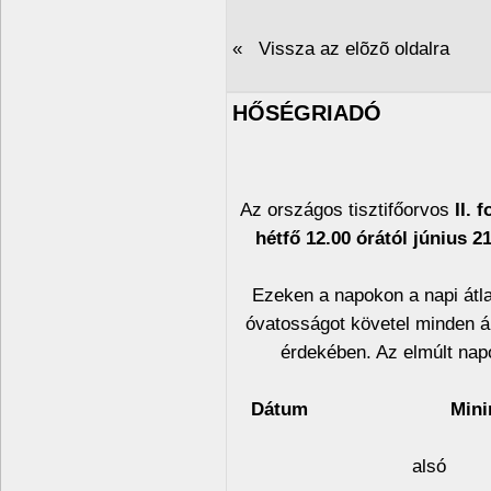
« Vissza az elõzõ oldalra
HŐSÉGRIADÓ
Az országos tisztifőorvos
II. 
hétfő 12.00 órától június 2
Ezeken a napokon a napi átla
óvatosságot követel minden á
érdekében. Az elmúlt nap
Dátum
alsó