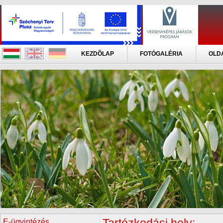
KEZDÕLAP
FOTÓGALÉRIA
OLD
E-ügyintézés