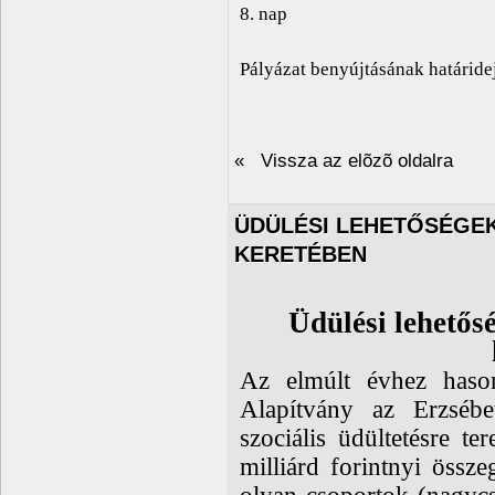
8. nap
Pályázat benyújtásának határide
« Vissza az elõzõ oldalra
ÜDÜLÉSI LEHETŐSÉGE
KERETÉBEN
Üdülési lehetős
Az elmúlt évhez haso
Alapítvány az Erzsébe
szociális üdültetésre te
milliárd forintnyi össz