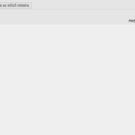
 az elõzõ oldalra
Hel