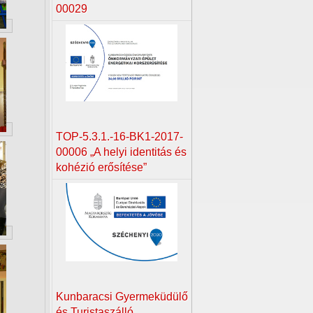
00029
TOP-5.3.1.-16-BK1-2017-
00006 „A helyi identitás és
kohézió erősítése”
Kunbaracsi Gyermeküdülő
és Turistaszálló