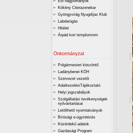
Élő hagyományok
Kökény Citerazenekar
Gyöngyvirág Nyugdíjas Klub
Labdarúgás
Hitélet
Árpád kori templomrom
Önkormányzat
Polgármesteri köszöntő
Ladánybenei KÖH
Szervezet vezetői
AdatkezelésiTájékoztató
Helyi jogszabályok
Szolgáltatási tevékenységek
nyilvántartásai
Letölthető nyomtatványok
Bírósági e-ügyintézés
Közérdekű adatok
Gazdasági Program