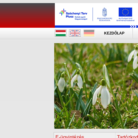
KEZDÕLAP
E-ügyintézés
Tartózkod