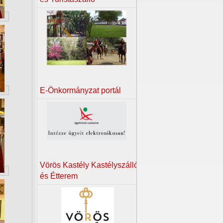
E-Önkormányzat portál
Vörös Kastély Kastélyszálló
és Étterem