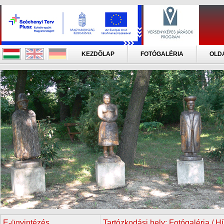
KEZDÕLAP
FOTÓGALÉRIA
OLD
E-ügyintézés
Tartózkodási hely:
Fotógaléria / H