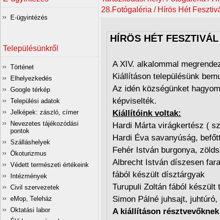
28.Fotógaléria / Hírös Hét Feszti
E-ügyintézés
HÍRÖS HÉT FESZTIVÁL
Településünkről
A XIV. alkalommal megrendeze
Történet
Kiállításon településünk bem
Elhelyezkedés
Az idén községünket hagyomán
Google térkép
képviselték.
Települési adatok
Jelképek: zászló, címer
Kiállítóink voltak:
Nevezetes tájékozódási
Hardi Márta virágkertész ( s
pontok
Hardi Éva savanyúság, befőtt
Szálláshelyek
Fehér István burgonya, zöld
Ökoturizmus
Albrecht István díszesen fara
Védett természeti értékeink
fából készült dísztárgyak
Intézmények
Turupuli Zoltán fából készült
Civil szervezetek
Simon Pálné juhsajt, juhtúró
eMop, Teleház
Oktatási labor
A kiállításon résztvevőkne