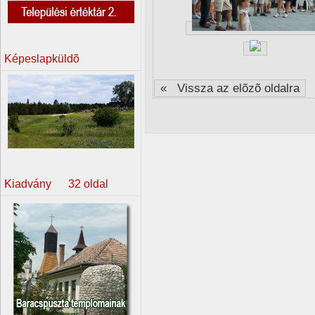
Képeslapküldõ
« Vissza az elõzõ oldalra
Kiadvány 32 oldal