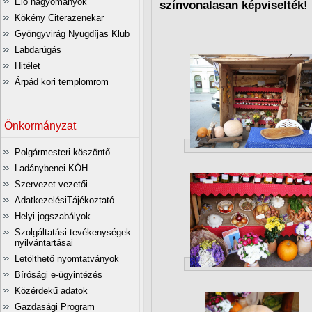
Élő hagyományok
színvonalasan képviselték!
Kökény Citerazenekar
Gyöngyvirág Nyugdíjas Klub
Labdarúgás
Hitélet
Árpád kori templomrom
Önkormányzat
Polgármesteri köszöntő
Ladánybenei KÖH
Szervezet vezetői
AdatkezelésiTájékoztató
Helyi jogszabályok
Szolgáltatási tevékenységek
nyilvántartásai
Letölthető nyomtatványok
Bírósági e-ügyintézés
Közérdekű adatok
Gazdasági Program