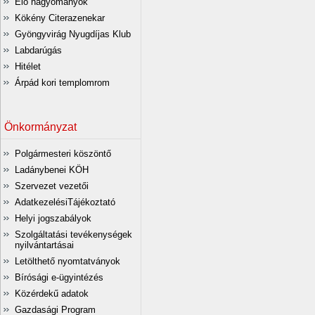
Élő hagyományok
Kökény Citerazenekar
Gyöngyvirág Nyugdíjas Klub
Labdarúgás
Hitélet
Árpád kori templomrom
Önkormányzat
Polgármesteri köszöntő
Ladánybenei KÖH
Szervezet vezetői
AdatkezelésiTájékoztató
Helyi jogszabályok
Szolgáltatási tevékenységek
nyilvántartásai
Letölthető nyomtatványok
Bírósági e-ügyintézés
Közérdekű adatok
Gazdasági Program