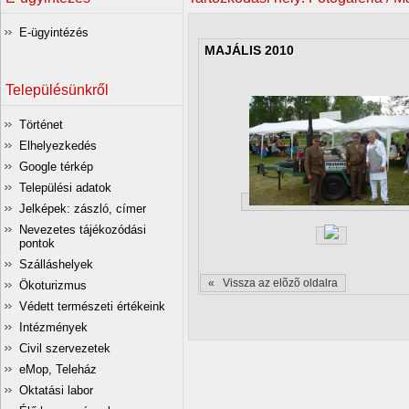
E-ügyintézés
MAJÁLIS 2010
Településünkről
Történet
Elhelyezkedés
Google térkép
Települési adatok
Jelképek: zászló, címer
Nevezetes tájékozódási
pontok
Szálláshelyek
« Vissza az elõzõ oldalra
Ökoturizmus
Védett természeti értékeink
Intézmények
Civil szervezetek
eMop, Teleház
Oktatási labor