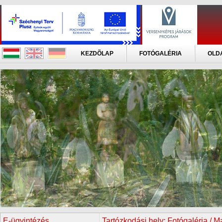
KEZDÕLAP
FOTÓGALÉRIA
OLD
E-ügyintézés
Tartózkodási hely:
Fotógaléria / M