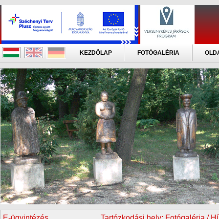
KEZDÕLAP
FOTÓGALÉRIA
OLD
E-ügyintézés
Tartózkodási hely:
Fotógaléria / H