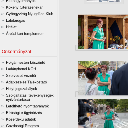
Élő hagyományok
Kökény Citerazenekar
Gyöngyvirág Nyugdíjas Klub
Labdarúgás
Hitélet
Árpád kori templomrom
Önkormányzat
Polgármesteri köszöntő
Ladánybenei KÖH
Szervezet vezetői
AdatkezelésiTájékoztató
Helyi jogszabályok
Szolgáltatási tevékenységek
nyilvántartásai
Letölthető nyomtatványok
Bírósági e-ügyintézés
Közérdekű adatok
Gazdasági Program