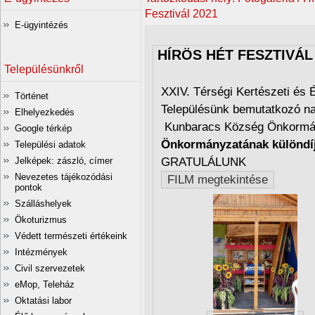
Fesztivál 2021
E-ügyintézés
HÍRÖS HÉT FESZTIVÁL
Településünkről
XXIV. Térségi Kertészeti és É
Történet
Településünk bemutatkozó na
Elhelyezkedés
Kunbaracs Község Önkorm
Google térkép
Önkormányzatának különdí
Települési adatok
Jelképek: zászló, címer
GRATULÁLUNK
Nevezetes tájékozódási
FILM megtekintése
pontok
Szálláshelyek
Ökoturizmus
Védett természeti értékeink
Intézmények
Civil szervezetek
eMop, Teleház
Oktatási labor