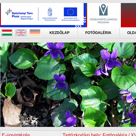
KEZDÕLAP
FOTÓGALÉRIA
OLD
E-ügyintézés
Tartózkodási hely:
Fotógaléria / X