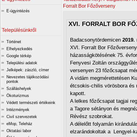
Forralt Bor Főzőverseny
E-ügyintézés
XVI. FORRALT BOR F
Településünkről
Badacsonytördemicen
2019.
Történet
XVI. Forralt Bor Főzőversen
Elhelyezkedés
házasságkötésének 75. évfor
Google térkép
Fenyvesi Zoltán országgyűlés
Települési adatok
Jelképek: zászló, címer
versenyen 23 főzőcsapat mér
Nevezetes tájékozódási
A vidám megmérettetésen K
pontok
étcsokis-chilis vörösbora és
Szálláshelyek
kapott.
Ökoturizmus
A lelkes főzőcsapat tagjai re
Védett természeti értékeink
a Tagore sétányon és megnézt
Intézmények
Révész szobrokat.
Civil szervezetek
A délelőtt folyamán kirándul
eMop, Teleház
Oktatási labor
elzarándokoltak a Lengyel-ká