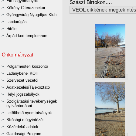
Élő hagyományok
Szászi Birtokon….
Kökény Citerazenekar
VEOL cikkének megtekinté
Gyöngyvirág Nyugdíjas Klub
Labdarúgás
Hitélet
Árpád kori templomrom
Önkormányzat
Polgármesteri köszöntő
Ladánybenei KÖH
Szervezet vezetői
AdatkezelésiTájékoztató
Helyi jogszabályok
Szolgáltatási tevékenységek
nyilvántartásai
Letölthető nyomtatványok
Bírósági e-ügyintézés
Közérdekű adatok
Gazdasági Program