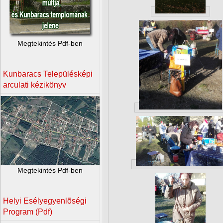
Megtekintés Pdf-ben
Kunbaracs Településképi
arculati kézikönyv
Megtekintés Pdf-ben
Helyi Esélyegyenlõségi
Program (Pdf)