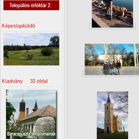
Képeslapküldõ
Kiadvány 32 oldal