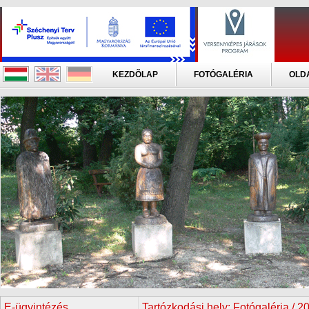
KEZDÕLAP
FOTÓGALÉRIA
OLD
E-ügyintézés
Tartózkodási hely:
Fotógaléria / 