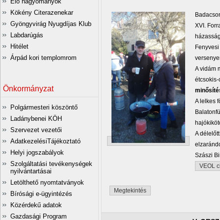
Élő hagyományok
Kökény Citerazenekar
Badacso
Gyöngyvirág Nyugdíjas Klub
XVI. Forr
Labdarúgás
házasság
Hitélet
Fenyvesi 
Árpád kori templomrom
versenyen
A vidám 
étcsokis-
Önkormányzat
minősíté
A lelkes 
Polgármesteri köszöntő
Balatonf
Ladánybenei KÖH
hajókiköt
Szervezet vezetői
A délelőt
AdatkezelésiTájékoztató
elzaránd
Helyi jogszabályok
Szászi B
Szolgáltatási tevékenységek
VEOL c
nyilvántartásai
Letölthető nyomtatványok
Megtekintés
Bírósági e-ügyintézés
Közérdekű adatok
Gazdasági Program