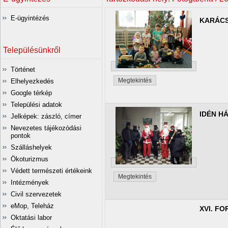
E-ügyintézés
KARÁCS
Településünkről
Történet
Megtekintés
Elhelyezkedés
Google térkép
Települési adatok
IDÉN H
Jelképek: zászló, címer
Nevezetes tájékozódási
pontok
Szálláshelyek
Ökoturizmus
Védett természeti értékeink
Megtekintés
Intézmények
Civil szervezetek
eMop, Teleház
XVI. F
Oktatási labor