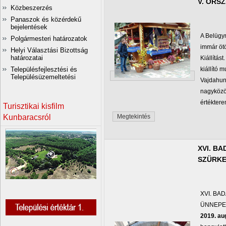
V. ORS
Közbeszerzés
Panaszok és közérdekű
bejelentések
A Belügy
Polgármesteri határozatok
immár öt
Helyi Választási Bizottság
határozatai
Kiállítás
Településfejlesztési és
kiállító 
Településüzemeltetési
Vajdahun
nagyközö
értéktere
Turisztikai kisfilm
Kunbaracsról
Megtekintés
XVI. B
SZÜRK
XVI. B
ÜNNEPE
2019. au