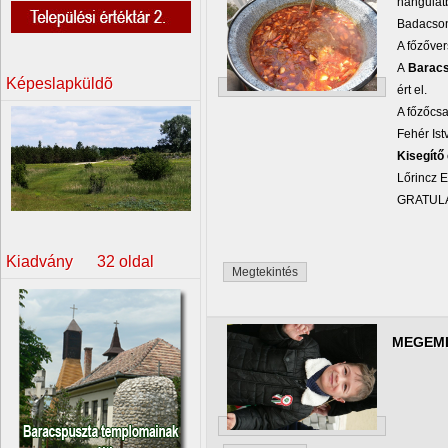
hangulat
Badacson
A főzőve
A
Baracs
Képeslapküldõ
ért el.
A főzőcsa
Fehér Is
Kisegítő
Lőrincz E
GRATUL
Kiadvány 32 oldal
Megtekintés
MEGEML