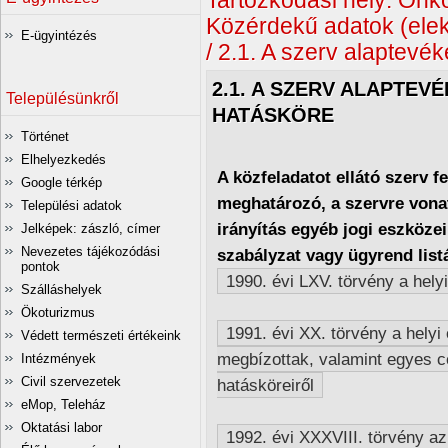
Tartózkodási hely:
Önko
Közérdekű adatok (elek
E-ügyintézés
/ 2.1. A szerv alaptevé
2.1. A SZERV ALAPTEV
Településünkről
HATÁSKÖRE
Történet
Elhelyezkedés
A közfeladatot ellátó szerv f
Google térkép
meghatározó, a szervre vona
Települési adatok
irányítás egyéb jogi eszköze
Jelképek: zászló, címer
Nevezetes tájékozódási
szabályzat vagy ügyrend listá
pontok
1990. évi LXV. törvény a hel
Szálláshelyek
Ökoturizmus
1991. évi XX. törvény a hely
Védett természeti értékeink
megbízottak, valamint egyes ce
Intézmények
Civil szervezetek
hatásköreiről
eMop, Teleház
Oktatási labor
1992. évi XXXVIII. törvény az