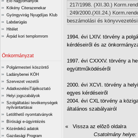
Élő hagyományok
217/1998. (XII.30.) Korm.rend
Kökény Citerazenekar
249/2000.(XII.24.) Korm.rende
Gyöngyvirág Nyugdíjas Klub
beszámolási és könyvvezetési 
Labdarúgás
Hitélet
1994. évi LXIV. törvény a polg
Árpád kori templomrom
kérdéseiről és az önkormányzati
Önkormányzat
1997. évi CXXXV. törvény a he
Polgármesteri köszöntő
együttműködéséről
Ladánybenei KÖH
Szervezet vezetői
2000. évi XCVI. törvény a hely
AdatkezelésiTájékoztató
egyes kérdéseiről
Helyi jogszabályok
2004. évi CXL törvény a köziga
Szolgáltatási tevékenységek
nyilvántartásai
általános szabályairól
Letölthető nyomtatványok
Bírósági e-ügyintézés
« Vissza az elõzõ oldalra
Közérdekű adatok
Csatolmány helye:
Gazdasági Program