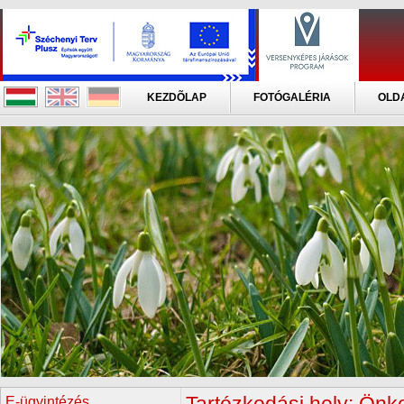
KEZDÕLAP
FOTÓGALÉRIA
OLD
E-ügyintézés