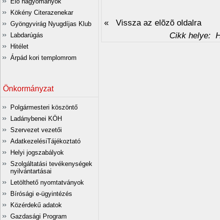
Élő hagyományok
Kökény Citerazenekar
« Vissza az elõzõ oldalra
Gyöngyvirág Nyugdíjas Klub
Cikk helye:
Ha
Labdarúgás
Hitélet
Árpád kori templomrom
Önkormányzat
Polgármesteri köszöntő
Ladánybenei KÖH
Szervezet vezetői
AdatkezelésiTájékoztató
Helyi jogszabályok
Szolgáltatási tevékenységek
nyilvántartásai
Letölthető nyomtatványok
Bírósági e-ügyintézés
Közérdekű adatok
Gazdasági Program