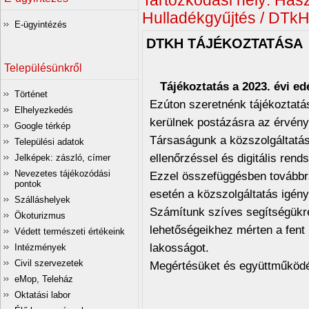
Tartózkodási hely:
Hasz
Hulladékgyűjtés / DTkH
E-ügyintézés
DTKH TÁJÉKOZTATÁSA
Településünkről
Tájékoztatás a 2023. évi e
Történet
Ezúton szeretnénk tájékoztatá
Elhelyezkedés
kerülnek postázásra az érvény
Google térkép
Társaságunk a közszolgáltatá
Települési adatok
ellenőrzéssel és digitális rend
Jelképek: zászló, címer
Nevezetes tájékozódási
Ezzel összefüggésben továbbra 
pontok
esetén a közszolgáltatás igényb
Szálláshelyek
Számítunk szíves segítségükre
Ökoturizmus
lehetőségeikhez mérten a fent 
Védett természeti értékeink
lakosságot.
Intézmények
Civil szervezetek
Megértésüket és együttműködé
eMop, Teleház
Oktatási labor