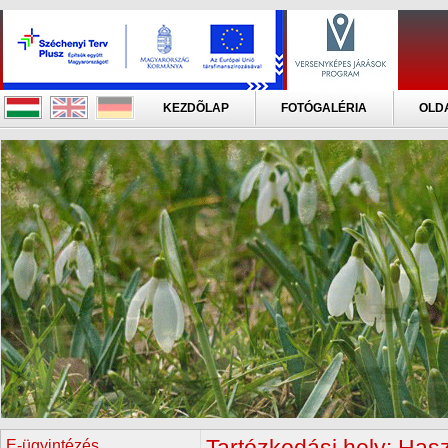
KEZDÕLAP
FOTÓGALÉRIA
OLD
E-ügyintézés