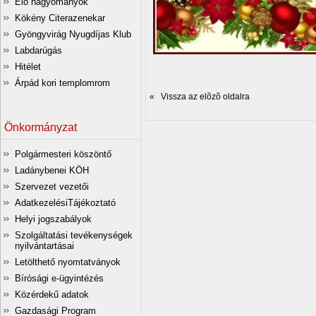
Élő hagyományok
Kökény Citerazenekar
Gyöngyvirág Nyugdíjas Klub
Labdarúgás
Hitélet
Árpád kori templomrom
« Vissza az elõzõ oldalra
Önkormányzat
Polgármesteri köszöntő
Ladánybenei KÖH
Szervezet vezetői
AdatkezelésiTájékoztató
Helyi jogszabályok
Szolgáltatási tevékenységek
nyilvántartásai
Letölthető nyomtatványok
Bírósági e-ügyintézés
Közérdekű adatok
Gazdasági Program