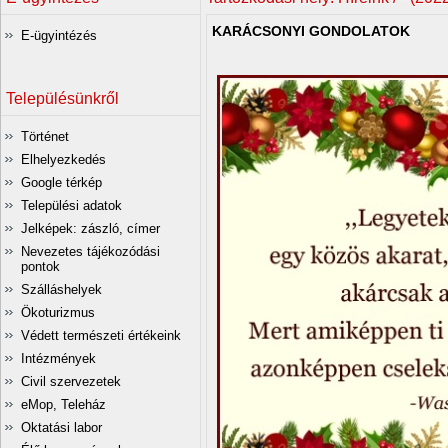
KARÁCSONYI GONDOLATOK
E-ügyintézés
Településünkről
Történet
Elhelyezkedés
Google térkép
Települési adatok
Jelképek: zászló, címer
Nevezetes tájékozódási
pontok
Szálláshelyek
Ökoturizmus
Védett természeti értékeink
Intézmények
Civil szervezetek
eMop, Teleház
Oktatási labor