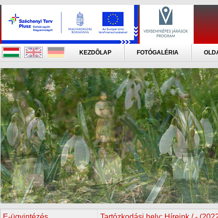
KEZDÕLAP
FOTÓGALÉRIA
OLD
E-ügyintézés
Tartózkodási hely:
Híreink / - (20