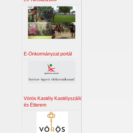
E-Önkormányzat portál
Vörös Kastély Kastélyszálló
és Étterem