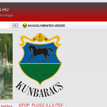
.HU
 honlapja
»
AKADÁLYMENTES VERZIÓ
EFOP_PLUSZ-3.1.3./TEF-
 tartása