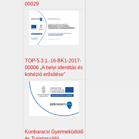
00029
TOP-5.3.1.-16-BK1-2017-
00006 „A helyi identitás és
kohézió erősítése”
Kunbaracsi Gyermeküdülő
és Turistaszálló