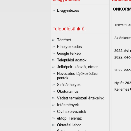
ÖNKORMÁ
E-ügyintézés
Tisztelt L
Településünkről
Az önkormá
Történet
Elhelyezkedés
2022. évi
Google térkép
2022. dec
Települési adatok
Jelképek: zászló, címer
2022.
dec
Nevezetes tájékozódási
pontok
Nyitás
2023
Szálláshelyek
Kellemes 
Ökoturizmus
Védett természeti értékeink
Intézmények
Civil szervezetek
eMop, Teleház
Oktatási labor