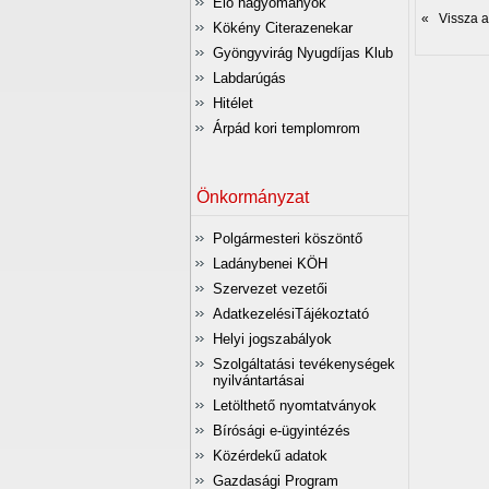
Élő hagyományok
« Vissza az
Kökény Citerazenekar
Gyöngyvirág Nyugdíjas Klub
Labdarúgás
Hitélet
Árpád kori templomrom
Önkormányzat
Polgármesteri köszöntő
Ladánybenei KÖH
Szervezet vezetői
AdatkezelésiTájékoztató
Helyi jogszabályok
Szolgáltatási tevékenységek
nyilvántartásai
Letölthető nyomtatványok
Bírósági e-ügyintézés
Közérdekű adatok
Gazdasági Program