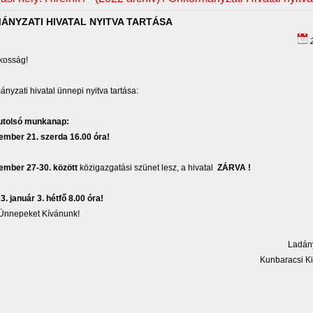
NYZATI HIVATAL NYITVA TARTÁSA
2
akosság!
nyzati hivatal ünnepi nyitva tartása:
 utolsó munkanap:
ember 21. szerda 16.00 óra!
ember 27-30. között
közigazgatási szünet lesz, a hivatal
ZÁRVA !
. január 3. hétfő 8.00 óra!
Ünnepeket Kívánunk!
Ladán
Kunbaracsi Ki