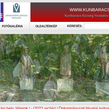
WWW.KUNBARACS
Kunbaracs Község hivatalos
KERESÉS:
FOTÓGALÉRIA
OLDALTÉRKÉP
ási hely:
Híreink / - (2022 archív) / Önkormányzati Hivatal nyitva