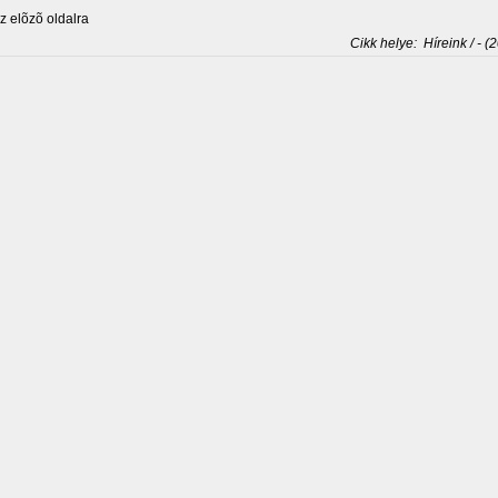
 elõzõ oldalra
Cikk helye:
Híreink / - (