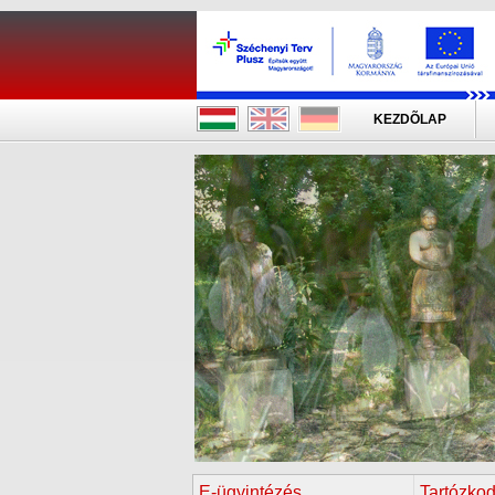
KEZDÕLAP
E-ügyintézés
Tartózkod