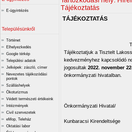
Tartózkodási hely:
Hírei
Tájékoztatás
E-ügyintézés
TÁJÉKOZTATÁS
Településünkről
Történet
Elhelyezkedés
Tájékoztatjuk a Tisztelt Lako
Google térkép
kedvezményhez kapcsolódó no
Települési adatok
jogosultak
2022. november 22-
Jelképek: zászló, címer
Nevezetes tájékozódási
önkormányzati hivatalban.
pontok
Szálláshelyek
Ökoturizmus
/Ladány
Védett természeti értékeink
Önkormányzati Hivatal/
Intézmények
Civil szervezetek
eMop, Teleház
Kunbaracsi Kirendeltsége
Oktatási labor