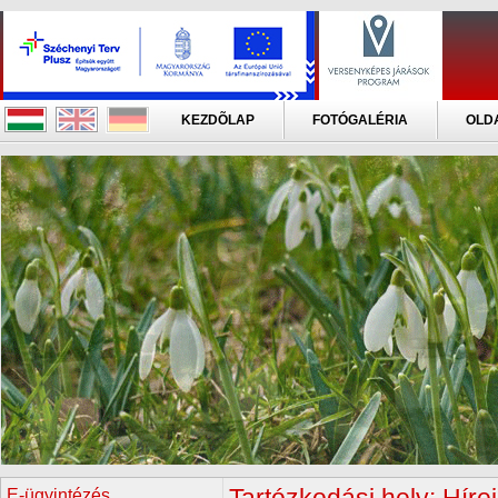
KEZDÕLAP
FOTÓGALÉRIA
OLD
E-ügyintézés