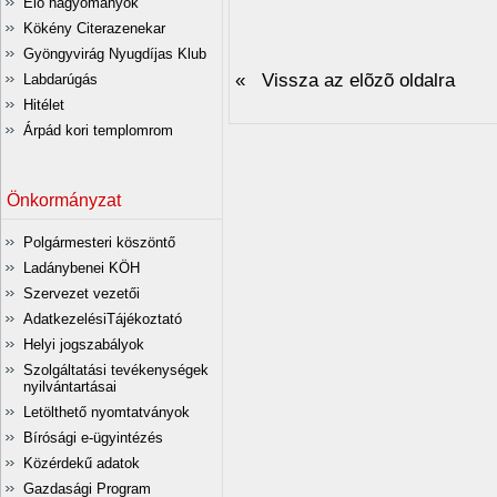
Élő hagyományok
Kökény Citerazenekar
Gyöngyvirág Nyugdíjas Klub
« Vissza az elõzõ oldalra
Labdarúgás
Hitélet
Árpád kori templomrom
Önkormányzat
Polgármesteri köszöntő
Ladánybenei KÖH
Szervezet vezetői
AdatkezelésiTájékoztató
Helyi jogszabályok
Szolgáltatási tevékenységek
nyilvántartásai
Letölthető nyomtatványok
Bírósági e-ügyintézés
Közérdekű adatok
Gazdasági Program