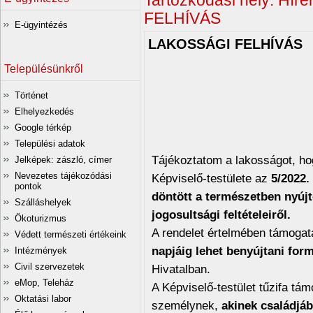
Tartózkodási hely:
Híre
FELHÍVÁS
E-ügyintézés
LAKOSSÁGI FELHÍVÁS
Településünkről
LAKOSSÁG
Történet
SZOCIÁLIS CÉ
Elhelyezkedés
IGÉNY
Google térkép
Települési adatok
Tájékoztatom a lakosságot, 
Jelképek: zászló, címer
Nevezetes tájékozódási
Képviselő-testülete az
5/2022.
pontok
döntött a természetben nyújt
Szálláshelyek
jogosultsági feltételeiről.
Ökoturizmus
A rendelet értelmében támogat
Védett természeti értékeink
napjáig lehet benyújtani f
Intézmények
Civil szervezetek
Hivatalban.
eMop, Teleház
A Képviselő-testület tűzifa tám
Oktatási labor
személynek,
akinek családjá