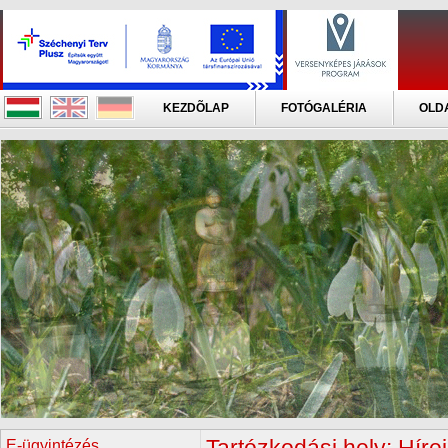
KEZDÕLAP
FOTÓGALÉRIA
OLD
E-ügyintézés