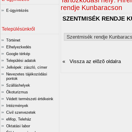
Tartózkodási hely:
Híre
rendje Kunbaracson
E-ügyintézés
SZENTMISÉK RENDJE 
Településünkről
Szentmisék rendje Kunbarac
Történet
Elhelyezkedés
Google térkép
Települési adatok
« Vissza az elõzõ oldalra
Jelképek: zászló, címer
Nevezetes tájékozódási
pontok
Szálláshelyek
Ökoturizmus
Védett természeti értékeink
Intézmények
Civil szervezetek
eMop, Teleház
Oktatási labor