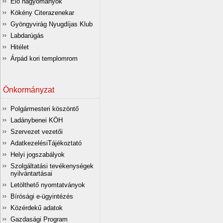
Élő hagyományok
Kökény Citerazenekar
Gyöngyvirág Nyugdíjas Klub
Labdarúgás
Hitélet
Árpád kori templomrom
Önkormányzat
Polgármesteri köszöntő
Ladánybenei KÖH
Szervezet vezetői
AdatkezelésiTájékoztató
Helyi jogszabályok
Szolgáltatási tevékenységek
nyilvántartásai
Letölthető nyomtatványok
Bírósági e-ügyintézés
Közérdekű adatok
Gazdasági Program