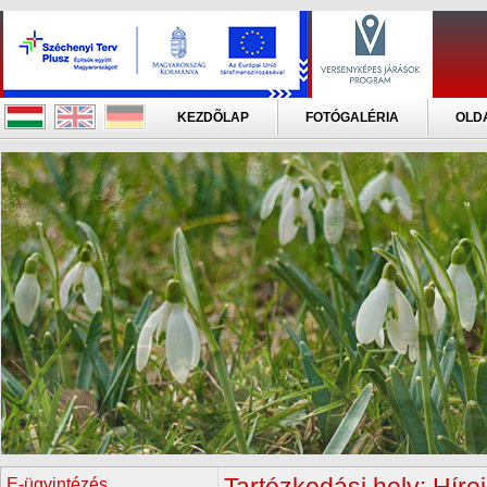
KEZDÕLAP
FOTÓGALÉRIA
OLD
E-ügyintézés