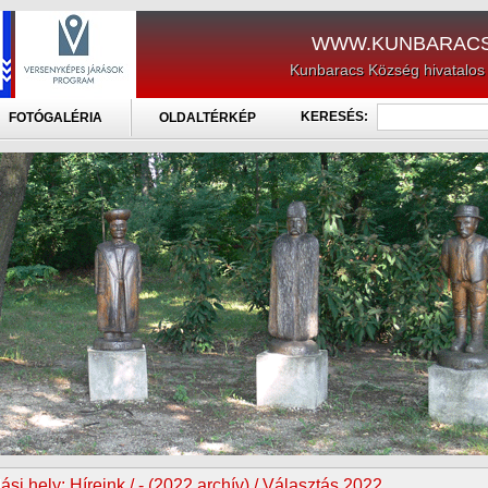
WWW.KUNBARACS
Kunbaracs Község hivatalos
KERESÉS:
FOTÓGALÉRIA
OLDALTÉRKÉP
ási hely:
Híreink / - (2022 archív) / Választás 2022