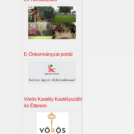
E-Önkormányzat portál
Vörös Kastély Kastélyszálló
és Étterem