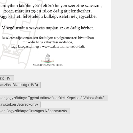
ató HVI
lasztási Bizottság (HVB)
öri jegyzőkönyv Egyéni Választókerületi Képviselő Választásáról
zavazóköri Jegyzőkönyv
köri Jegyzőkönyv Országos Népszavazás