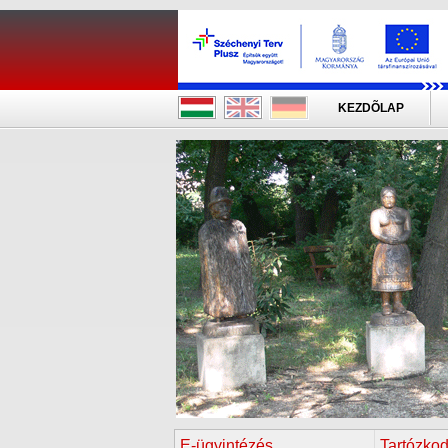
KEZDÕLAP
E-ügyintézés
Tartózkod