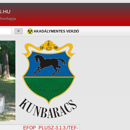
.HU
 honlapja
»
AKADÁLYMENTES VERZIÓ
EFOP_PLUSZ-3.1.3./TEF-