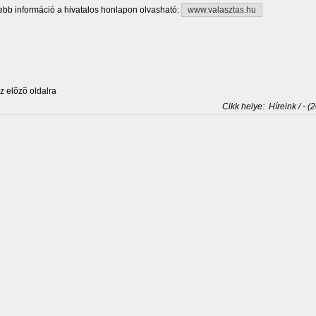
bb információ a hivatalos honlapon olvasható:
www.valasztas.hu
 elõzõ oldalra
Cikk helye:
Híreink / - (