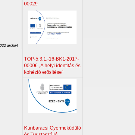
00029
2022 archív)
TOP-5.3.1.-16-BK1-2017-
00006 „A helyi identitás és
kohézió erősítése”
Kunbaracsi Gyermeküdülő
és Turistaszálló