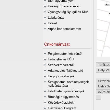
Élő hagyományok
Kökény Citerazenekar
Gyöngyvirág Nyugdíjas Klub
Labdarúgás
Hitélet
Árpád kori templomrom
Önkormányzat
Polgármesteri köszöntő
Ladánybenei KÖH
Szervezet vezetői
Tájékozt
Helyi Vá
AdatkezelésiTájékoztató
Helyi jogszabályok
Szavazók
Szolgáltatási tevékenységek
nyilvántartásai
Listás S
Letölthető nyomtatványok
Szavazó
Bírósági e-ügyintézés
Közérdekű adatok
Gazdasági Program