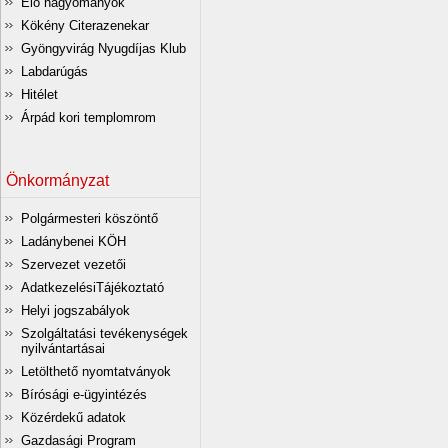
Élő hagyományok
Kökény Citerazenekar
Gyöngyvirág Nyugdíjas Klub
Labdarúgás
Hitélet
Árpád kori templomrom
Önkormányzat
Polgármesteri köszöntő
Ladánybenei KÖH
Szervezet vezetői
AdatkezelésiTájékoztató
Helyi jogszabályok
Szolgáltatási tevékenységek
nyilvántartásai
Letölthető nyomtatványok
Bírósági e-ügyintézés
Közérdekű adatok
Gazdasági Program