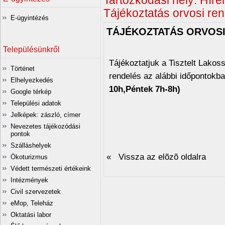
Tartózkodási hely:
Hírei
Tájékoztatás orvosi ren
E-ügyintézés
TÁJÉKOZTATÁS ORVOS
Településünkről
Tájékoztatjuk a Tisztelt Lako
Történet
rendelés az alábbi időpontokba
Elhelyezkedés
10h,Péntek 7h-8h)
Google térkép
Települési adatok
Jelképek: zászló, címer
Nevezetes tájékozódási
pontok
Szálláshelyek
« Vissza az elõzõ oldalra
Ökoturizmus
Védett természeti értékeink
Intézmények
Civil szervezetek
eMop, Teleház
Oktatási labor