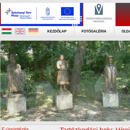
KEZDÕLAP
FOTÓGALÉRIA
OLD
E-ügyintézés