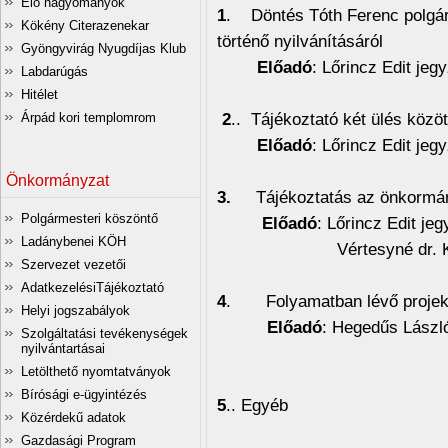
Élő hagyományok
1
. Döntés Tóth Ferenc polgár
Kökény Citerazenekar
történő nyilvánításáról
Gyöngyvirág Nyugdíjas Klub
Előadó
: Lőrincz Edit jeg
Labdarúgás
Hitélet
2
.. Tájékoztató két ülés közöt
Árpád kori templomrom
Előadó
: Lőrincz Edit jeg
Önkormányzat
3.
Tájékoztatás az önkormányz
Polgármesteri köszöntő
Előadó
: Lőrincz Edit je
Ladánybenei KÖH
Vértesyné dr. Klier Iré
Szervezet vezetői
AdatkezelésiTájékoztató
4
. Folyamatban lévő projekte
Helyi jogszabályok
Előadó
: Hegedűs Lászl
Szolgáltatási tevékenységek
nyilvántartásai
Letölthető nyomtatványok
Bírósági e-ügyintézés
5
.. Egyéb
Közérdekű adatok
Gazdasági Program