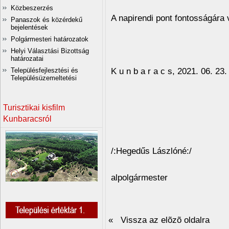
Közbeszerzés
A napirendi pont fontosságára va
Panaszok és közérdekű
bejelentések
Polgármesteri határozatok
Helyi Választási Bizottság
határozatai
K u n b a r a c s, 2021. 06. 23.
Településfejlesztési és
Településüzemeltetési
Tisztel
Turisztikai kisfilm
Kunbaracsról
/:Hegedűs Lászlóné:/
alpolgármester
« Vissza az elõzõ oldalra