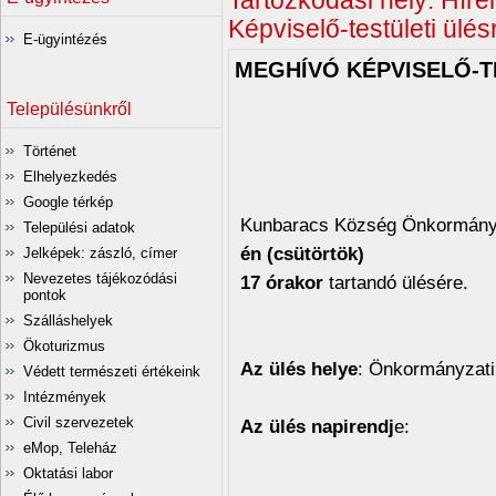
Tartózkodási hely:
Híre
Képviselő-testületi ülés
E-ügyintézés
MEGHÍVÓ KÉPVISELŐ-T
Településünkről
Történet
Elhelyezkedés
Google térkép
Kunbaracs Község Önkormányz
Települési adatok
én (csütörtök)
Jelképek: zászló, címer
Nevezetes tájékozódási
17 órakor
tartandó ülésére.
pontok
Szálláshelyek
Ökoturizmus
Az ülés helye
: Önkormányzati
Védett természeti értékeink
Intézmények
Civil szervezetek
Az ülés napirendj
e:
eMop, Teleház
Oktatási labor