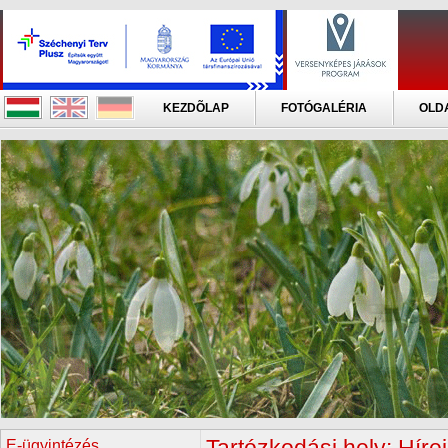
KEZDÕLAP
FOTÓGALÉRIA
OLD
E-ügyintézés