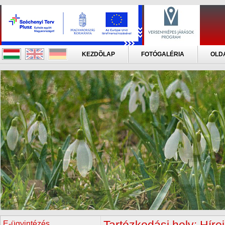
KEZDÕLAP
FOTÓGALÉRIA
OLD
E-ügyintézés