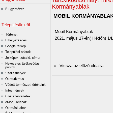
Tartózkodási hely:
Hírei
Kormányablak
E-ügyintézés
MOBIL KORMÁNYABLA
Településünkről
Mobil Kormányablak
Történet
2021. május 17-én( Hétfőn)
14
Elhelyezkedés
Google térkép
Települési adatok
Jelképek: zászló, címer
Nevezetes tájékozódási
« Vissza az elõzõ oldalra
pontok
Szálláshelyek
Ökoturizmus
Védett természeti értékeink
Intézmények
Civil szervezetek
eMop, Teleház
Oktatási labor