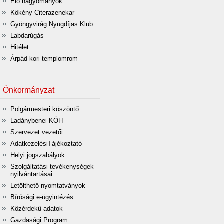
Élő hagyományok
Kökény Citerazenekar
Gyöngyvirág Nyugdíjas Klub
Labdarúgás
Hitélet
Árpád kori templomrom
Önkormányzat
Polgármesteri köszöntő
Ladánybenei KÖH
Szervezet vezetői
AdatkezelésiTájékoztató
Helyi jogszabályok
Szolgáltatási tevékenységek
nyilvántartásai
Letölthető nyomtatványok
Bírósági e-ügyintézés
Közérdekű adatok
Gazdasági Program