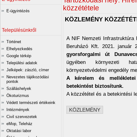
Tartózkodási hely:
Híre
közzététele
E-ügyintézés
KÖZLEMÉNY KÖZZÉTÉT
Településünkről
A NIF Nemzeti Infrastruktúra 
Történet
Beruházó Kft. 2021. január 
Elhelyezkedés
gyorsforgalmi út Dunavec
Google térkép
ügyében környezeti hatá
Települési adatok
környezetvédelmi engedély me
Jelképek: zászló, címer
Nevezetes tájékozódási
A kérelem és mellékletei
pontok
betekintést biztosítunk.
Szálláshelyek
A közzététel és a betekintési 
Ökoturizmus
Védett természeti értékeink
KÖZLEMÉNY
Intézmények
Civil szervezetek
eMop, Teleház
Oktatási labor