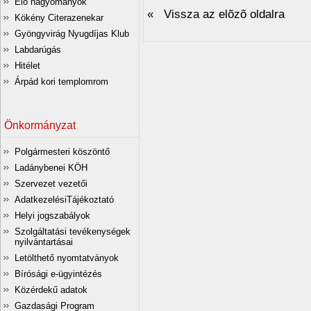
Élő hagyományok
« Vissza az elõzõ oldalra
Kökény Citerazenekar
Gyöngyvirág Nyugdíjas Klub
Labdarúgás
Hitélet
Árpád kori templomrom
Önkormányzat
Polgármesteri köszöntő
Ladánybenei KÖH
Szervezet vezetői
AdatkezelésiTájékoztató
Helyi jogszabályok
Szolgáltatási tevékenységek
nyilvántartásai
Letölthető nyomtatványok
Bírósági e-ügyintézés
Közérdekű adatok
Gazdasági Program