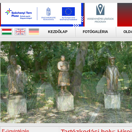
KEZDÕLAP
FOTÓGALÉRIA
OLD
E-ügyintézés