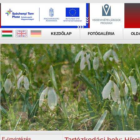
KEZDÕLAP
FOTÓGALÉRIA
OLD
E-ügyintézés