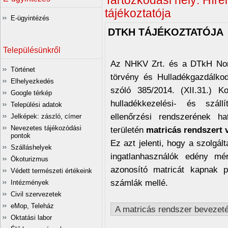
Tartózkodási hely:
Híre
tájékoztatója
E-ügyintézés
DTKH TÁJÉKOZTATÓJA
Településünkről
Az NHKV Zrt. és a DTkH Nonp
Történet
törvény és Hulladékgazdálkodá
Elhelyezkedés
szóló 385/2014. (XII.31.) K
Google térkép
hulladékkezelési- és száll
Települési adatok
ellenőrzési rendszerének ha
Jelképek: zászló, címer
Nevezetes tájékozódási
területén
matricás rendszert 
pontok
Ez azt jelenti, hogy a szolgál
Szálláshelyek
ingatlanhasználók edény mér
Ökoturizmus
azonosító matricát kapnak po
Védett természeti értékeink
számlák mellé.
Intézmények
Civil szervezetek
eMop, Teleház
A matricás rendszer bevezeté
Oktatási labor