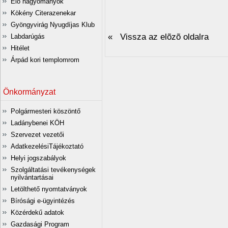
Élő hagyományok
Kökény Citerazenekar
Gyöngyvirág Nyugdíjas Klub
« Vissza az elõzõ oldalra
Labdarúgás
Hitélet
Árpád kori templomrom
Önkormányzat
Polgármesteri köszöntő
Ladánybenei KÖH
Szervezet vezetői
AdatkezelésiTájékoztató
Helyi jogszabályok
Szolgáltatási tevékenységek
nyilvántartásai
Letölthető nyomtatványok
Bírósági e-ügyintézés
Közérdekű adatok
Gazdasági Program