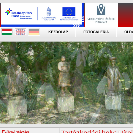
KEZDÕLAP
FOTÓGALÉRIA
OLD
E-ügyintézés