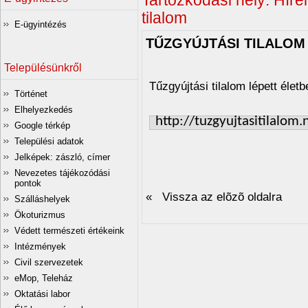
Tartózkodási hely:
Hírei
tilalom
E-ügyintézés
TŰZGYÚJTÁSI TILALOM
Településünkről
Tűzgyújtási tilalom lépett élet
Történet
Elhelyezkedés
http://tuzgyujtasitilalom.
Google térkép
Települési adatok
Jelképek: zászló, címer
Nevezetes tájékozódási
pontok
« Vissza az elõzõ oldalra
Szálláshelyek
Ökoturizmus
Védett természeti értékeink
Intézmények
Civil szervezetek
eMop, Teleház
Oktatási labor