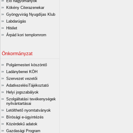
Élő hagyományok
Kökény Citerazenekar
Gyöngyvirág Nyugdíjas Klub
Labdarúgás
Hitélet
Árpád kori templomrom
Önkormányzat
Polgármesteri köszöntő
Ladánybenei KÖH
Szervezet vezetői
AdatkezelésiTájékoztató
Helyi jogszabályok
Szolgáltatási tevékenységek
nyilvántartásai
Letölthető nyomtatványok
Bírósági e-ügyintézés
Közérdekű adatok
Gazdasági Program