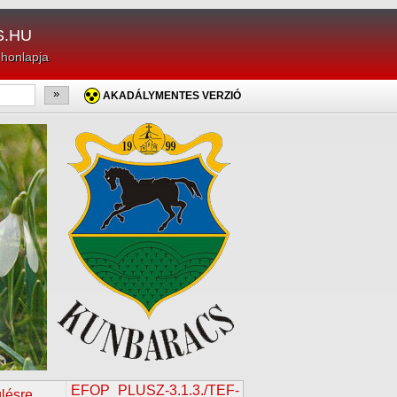
.HU
 honlapja
»
AKADÁLYMENTES VERZIÓ
EFOP_PLUSZ-3.1.3./TEF-
ülésre