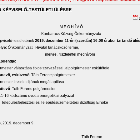
 KÉPVISELŐ-TESTÜLETI ÜLÉSRE
2
M E G H Í V Ó
Kunbaracs Község Önkormányzata
pviselő-testületének
2019. december 11-én (szerdán) 16:00 órakor tartandó ülés
elye
: Önkormányzati Hivatal tanácskozó terme,
re, tisztelettel meghívom
pirendje:
ármester választása titkos szavazással, alpolgármester eskütétele
attevő, esküvevő
: Tóth Ferenc polgármester
mester tiszteletdíjának megállapítása
attevő
: Tóth Ferenc polgármester
2.1-16 kódszámú óvoda energetikai pályázat
:
Településfejlesztési és Településüzemeltetési Bizottság Elnöke
, 2019. december 9.
óth Ferenc