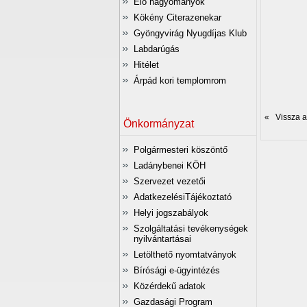
Élő hagyományok
p
Kökény Citerazenekar
Gyöngyvirág Nyugdíjas Klub
Labdarúgás
Hitélet
Árpád kori templomrom
« Vissza az
Önkormányzat
Polgármesteri köszöntő
Ladánybenei KÖH
Szervezet vezetői
AdatkezelésiTájékoztató
Helyi jogszabályok
Szolgáltatási tevékenységek
nyilvántartásai
Letölthető nyomtatványok
Bírósági e-ügyintézés
Közérdekű adatok
Gazdasági Program