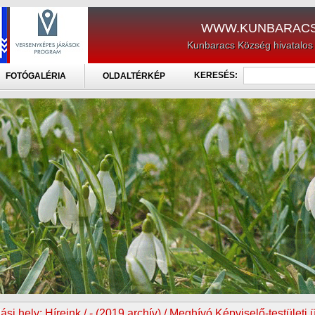
WWW.KUNBARACS
Kunbaracs Község hivatalos
KERESÉS:
FOTÓGALÉRIA
OLDALTÉRKÉP
ási hely:
Híreink / - (2019 archív) / Meghívó Képviselő-testületi 