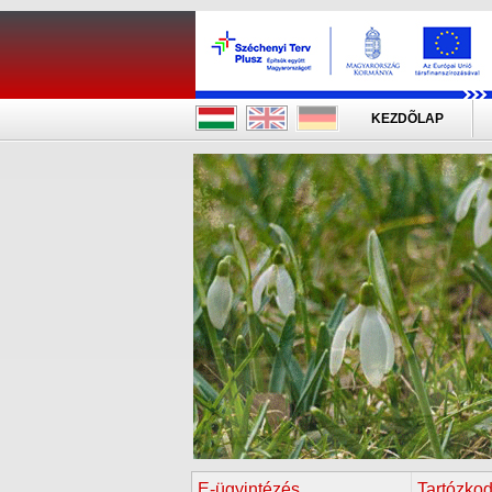
KEZDÕLAP
E-ügyintézés
Tartózkod