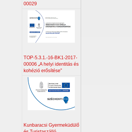
00029
TOP-5.3.1.-16-BK1-2017-
00006 „A helyi identitás és
kohézió erősítése”
Kunbaracsi Gyermeküdülő
és Turistaszálló