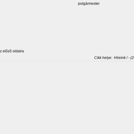
olgármester
 elõzõ oldalra
Cikk helye:
Híreink / - (