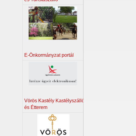
E-Önkormányzat portál
Vörös Kastély Kastélyszálló
és Étterem