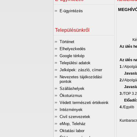
MEGHÍVÓ
E-ügyintézés
Településünkről
Ké
Történet
Az ülés h
Elhelyezkedés
mely
Google térkép
Az ülés na
Települési adatok
1
./ Alpolg
Jelképek: zászló, címer
Javasl
Nevezetes tájékozódási
2./
Alpolgár
pontok
Javasl
Szálláshelyek
3
./TOP 3.
Ökoturizmus
Előadó
Védett természeti értékeink
4
./Egyéb
Intézmények
Civil szervezetek
Kunbaracs
eMop, Teleház
Oktatási labor
T