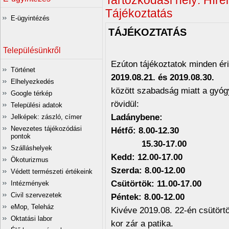
Tartózkodási hely:
Hírei
Tájékoztatás
E-ügyintézés
TÁJÉKOZTATÁS
Településünkről
Ezúton tájékoztatok minden éri
Történet
2019.08.21. és 2019.08.30.
Elhelyezkedés
között szabadság miatt a gyógy
Google térkép
rövidül:
Települési adatok
Ladánybene: K
Jelképek: zászló, címer
Nevezetes tájékozódási
Hétfő: 8.00-12.30 
pontok
15.30-17.00
Szálláshelyek
Kedd: 12.00-17.00
Ökoturizmus
Szerda: 8.00-12.00
Védett természeti értékeink
Csütörtök: 11.00-17.00
Intézmények
Civil szervezetek
Péntek: 8.00-12.00
eMop, Teleház
Kivéve 2019.08. 22-én csütört
Oktatási labor
kor zár a patika.