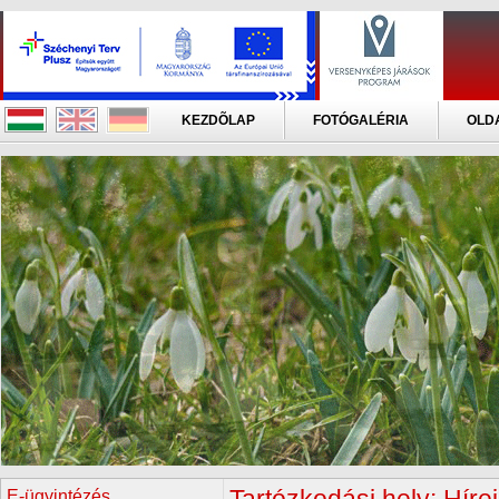
KEZDÕLAP
FOTÓGALÉRIA
OLD
E-ügyintézés