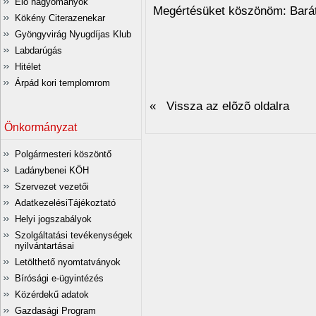
Élő hagyományok
Megértésüket köszönöm: Bará
Kökény Citerazenekar
Gyöngyvirág Nyugdíjas Klub
Labdarúgás
Hitélet
Árpád kori templomrom
« Vissza az elõzõ oldalra
Önkormányzat
Polgármesteri köszöntő
Ladánybenei KÖH
Szervezet vezetői
AdatkezelésiTájékoztató
Helyi jogszabályok
Szolgáltatási tevékenységek
nyilvántartásai
Letölthető nyomtatványok
Bírósági e-ügyintézés
Közérdekű adatok
Gazdasági Program