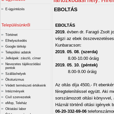
Tartózkodási hely:
Hírei
EBOLTÁS
E-ügyintézés
EBOLTÁS
Településünkről
2019.
évben dr. Faragó Zsolt jo
Történet
végzi az ebek összevezetéses 
Elhelyezkedés
Kunbaracson:
Google térkép
2019. 05. 08. (szerda)
Települési adatok
8.00-10.00 óráig Polgá
Jelképek: zászló, címer
Nevezetes tájékozódási
2019. 05. 10. (péntek)
pontok
8.00-9.00 óráig Polgá
Szálláshelyek
Ökoturizmus
Az oltás díja 4500,- Ft ebenkén
Védett természeti értékeink
féregtelenítéssel együtt. Aki 
Intézmények
Civil szervezetek
sorszámozott oltási könyvvel, a
eMop, Teleház
Háznál történő oltási igények b
Oktatási labor
06-20-332-69-06
telefonszámon