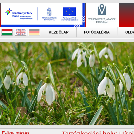
KEZDÕLAP
FOTÓGALÉRIA
OLD
E-ügyintézés