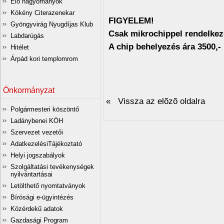
Élő hagyományok
Kökény Citerazenekar
FIGYELEM!
Gyöngyvirág Nyugdíjas Klub
Csak mikrochippel rendelkez
Labdarúgás
A chip behelyezés ára 3500,- 
Hitélet
Árpád kori templomrom
Önkormányzat
« Vissza az elõzõ oldalra
Polgármesteri köszöntő
Ladánybenei KÖH
Szervezet vezetői
AdatkezelésiTájékoztató
Helyi jogszabályok
Szolgáltatási tevékenységek
nyilvántartásai
Letölthető nyomtatványok
Bírósági e-ügyintézés
Közérdekű adatok
Gazdasági Program